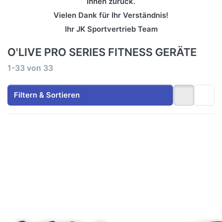
Ihnen zurück.
Vielen Dank für Ihr Verständnis!
Ihr JK Sportvertrieb Team
O'LIVE PRO SERIES FITNESS GERÄTE
Suchergebnisse:
1-33
von
33
Filtern & Sortieren
Drücken
Drücken Sie
Sie
ENTER für mehr
ENTER
Optionen zu
für mehr
Klappbare
Optionen
Flachhantelbank
zu O'Live
für den
Pro
Heimgebrauch
Series
Double
Pulley
Station