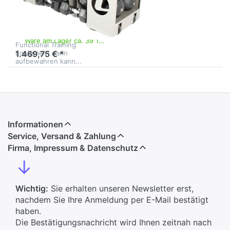
Bench
Die Functional Bench von
O'live Fitness wurde so
entworfen, dass man
Ware am Lager ca. 39 Tage
Functional Training
Equipment darin
1.469,75 € *
aufbewahren kann...
Informationen
Service, Versand & Zahlung
Firma, Impressum & Datenschutz
↓
Wichtig:
Sie erhalten unseren Newsletter erst,
nachdem Sie Ihre Anmeldung per E-Mail bestätigt
haben.
Die Bestätigungsnachricht wird Ihnen zeitnah nach