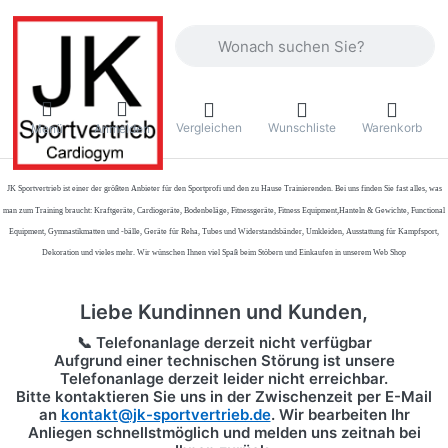
Geben Sie einen Suchbegriff ein. Währ
Vergleichen
Wunschliste
Warenkorb
Menü
Anmelden
JK Sportvertrieb
ist einer der größten Anbieter für den Sportprofi und den zu Hause Trainierenden. Bei uns finden Sie fast alles, was
man zum Training braucht: Kraftgeräte, Cardiogeräte, Bodenbeläge, Fitnessgeräte, Fitness Equipment,Hanteln & Gewichte, Functional
Equipment, Gymnastikmatten und -bälle, Geräte für Reha, Tubes und Widerstandsbänder, Umkleiden, Ausstattung für Kampfsport,
Dekoration und vieles mehr. Wir wünschen Ihnen viel Spaß beim Stöbern und Einkaufen in unserem Web Shop
Liebe Kundinnen und Kunden,
📞 Telefonanlage derzeit nicht verfügbar
Aufgrund einer technischen Störung ist unsere
Telefonanlage derzeit leider nicht erreichbar.
Bitte kontaktieren Sie uns in der Zwischenzeit per
E-Mail
an
kontakt@jk-sportvertrieb.de
. Wir bearbeiten Ihr
Anliegen schnellstmöglich und melden uns zeitnah bei