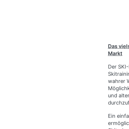
enthalten 
Herzfreque
Bluetooth®
Fitness Ap
Das viel
Markt
Der SKI-
Skitrain
wahrer W
Möglichk
und alte
durchzu
Ein einf
ermögli