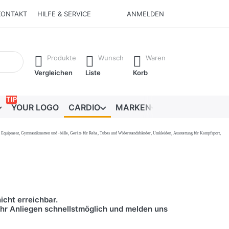
KONTAKT
HILFE & SERVICE
ANMELDEN
Ergebnisse. Drücken Sie die Eingabetaste, um alle Ergebnisse 
Produkte
Wunsch
Waren
Vergleichen
Liste
Korb
TIP
YOUR LOGO
CARDIO
MARKEN
RATGEBER
onal Equipment, Gymnastikmatten und -bälle, Geräte für Reha, Tubes und Widerstandsbänder, Umkleiden, Ausstattung für Kampfsport,
icht erreichbar.
 Ihr Anliegen schnellstmöglich und melden uns