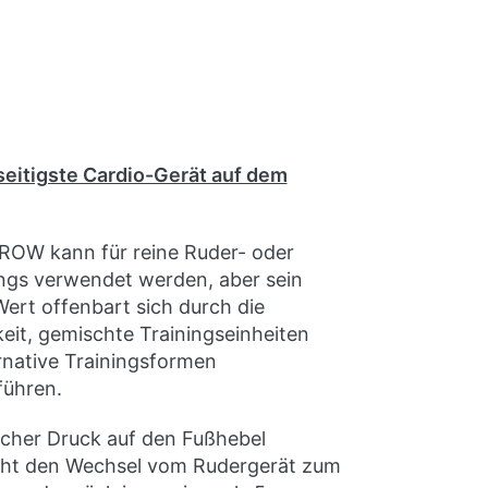
Bluetooth®, ANT+ und
nzmesser Konnektivität
 Verbindung zu allen gängigen
ps.
seitigste Cardio-Gerät auf dem
ROW kann für reine Ruder- oder
ings verwendet werden, aber sein
ert offenbart sich durch die
eit, gemischte Trainingseinheiten
rnative Trainingsformen
führen.
acher Druck auf den Fußhebel
cht den Wechsel vom Rudergerät zum