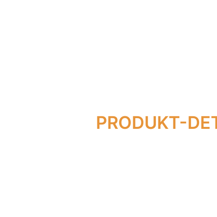
gemischten Trainings und alternativer
Trainingsmodalitäten. Das einfache Drüc
des Fußhebels ermöglicht den Wechsel 
Rudergerät zum Ski-Ergometer und zurüc
weniger als 5 Sekunden.
PRODUKT-DET
Individuel
Gasdruckzy
Wechsel vo
Sitzbalken
Aluminium 
Vorderseit