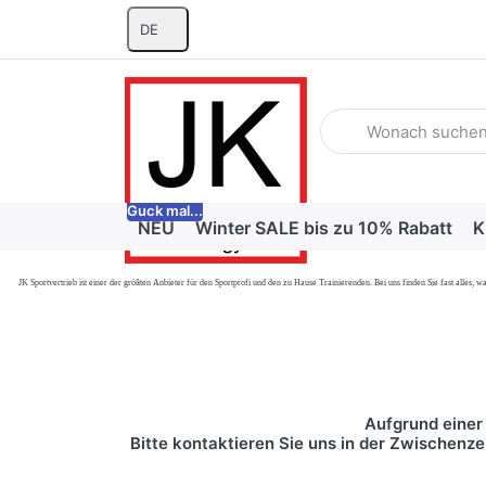
DE
Geben Sie einen Suchb
Guck mal...
NEU
Winter SALE bis zu 10% Rabatt
K
JK Sportvertrieb
ist einer der größten Anbieter für den Sportprofi und den zu Hause Trainierenden. Bei uns finden Sie fast alle
Aufgrund einer 
Bitte kontaktieren Sie uns in der Zwischenze