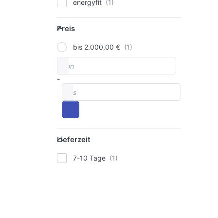
energyfit
Preis
Preis
bis 2.000,00 €
von
Preisspanne
-
bis
Lieferzeit
Lieferzeit
7-10 Tage