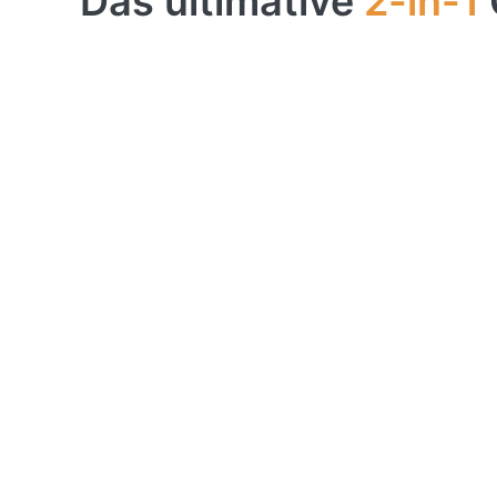
Das ultimative
2-in-1
Der SKI-
Art mit 
platzspa
hochwert
für Fitn
Training