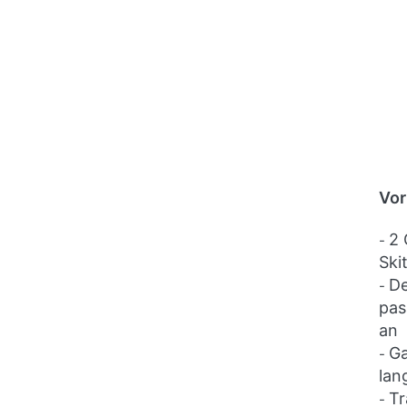
Vor
2 
-
Ski
De
-
pas
an
Ga
-
lan
Tr
-