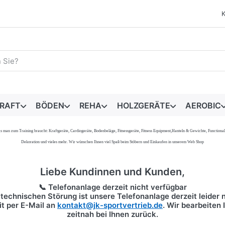
egriff ein. Während Sie tippen, erscheinen automatisch erste 
RAFT
BÖDEN
REHA
HOLZGERÄTE
AEROBIC
s, was man zum Training braucht: Kraftgeräte, Cardiogeräte, Bodenbeläge, Fitnessgeräte, Fitness Equipment,Hanteln & Gewichte, Functi
Dekoration und vieles mehr. Wir wünschen Ihnen viel Spaß beim Stöbern und Einkaufen in unserem Web Shop
Liebe Kundinnen und Kunden,
📞 Telefonanlage derzeit nicht verfügbar
technischen Störung ist unsere Telefonanlage derzeit leider n
it per
E-Mail
an
kontakt@jk-sportvertrieb.de
. Wir bearbeiten
zeitnah bei Ihnen zurück.