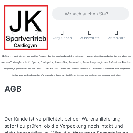
Geben Sie einen Suchbegriff ein. Währ
Vergleichen
Wunschliste
Warenkorb
Menü
Anmelden
JK Sportvertrieb
ist einer der größten Anbieter für den Sportprofi und den zu Hause Trainierenden. Bei uns finden Sie fast alles, was
man zum Training braucht: Kraftgeräte, Cardiogeräte, Bodenbeläge, Fitnessgeräte, Fitness Equipment,Hanteln & Gewichte, Functional
Equipment, Gymnastikmatten und -bälle, Geräte für Reha, Tubes und Widerstandsbänder, Umkleiden, Ausstattung für Kampfsport,
Dekoration und vieles mehr. Wir wünschen Ihnen viel Spaß beim Stöbern und Einkaufen in unserem Web Shop
AGB
Der Kunde ist verpflichtet, bei der Warenanlieferung
sofort zu prüfen, ob die Verpackung noch intakt und