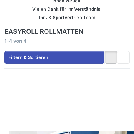
Ihnen zurück.
Vielen Dank für Ihr Verständnis!
Ihr JK Sportvertrieb Team
EASYROLL ROLLMATTEN
Suchergebnisse:
1-4
von
4
Filtern & Sortieren
Drücken
Drücken
Sie ENTER
Sie
für mehr
ENTER
Optionen
für mehr
zu
Optionen
EasyRoll
zu
Rollmatten
EasyRoll
300 x 150
Tape-
cm
Band