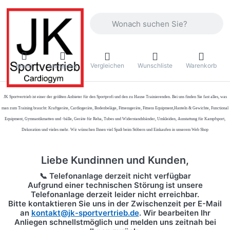
Geben Sie einen Suchbegriff ein. Währ
Vergleichen
Wunschliste
Warenkorb
Menü
Anmelden
JK Sportvertrieb
ist einer der größten Anbieter für den Sportprofi und den zu Hause Trainierenden. Bei uns finden Sie fast alles, was
man zum Training braucht: Kraftgeräte, Cardiogeräte, Bodenbeläge, Fitnessgeräte, Fitness Equipment,Hanteln & Gewichte, Functional
Equipment, Gymnastikmatten und -bälle, Geräte für Reha, Tubes und Widerstandsbänder, Umkleiden, Ausstattung für Kampfsport,
Dekoration und vieles mehr. Wir wünschen Ihnen viel Spaß beim Stöbern und Einkaufen in unserem Web Shop
Liebe Kundinnen und Kunden,
📞 Telefonanlage derzeit nicht verfügbar
Aufgrund einer technischen Störung ist unsere
Telefonanlage derzeit leider nicht erreichbar.
Bitte kontaktieren Sie uns in der Zwischenzeit per
E-Mail
an
kontakt@jk-sportvertrieb.de
. Wir bearbeiten Ihr
Anliegen schnellstmöglich und melden uns zeitnah bei