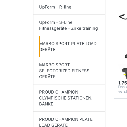
UpForm - R-line
UpForm - S-Line
MAR
Fitnessgeräte - Zirkeltraining
M
SP
MARBO SPORT PLATE LOAD
U0
GERÄTE
La
Die 
MARBO SPORT
U005
SELECTORIZED FITNESS
prof
80
GERÄTE
Gerä
Fitne
1.7
Das 
vers
PROUD CHAMPION
OLYMPISCHE STATIONEN,
BÄNKE
Dr
Sie
fü
PROUD CHAMPION PLATE
Op
zu
LOAD GERÄTE