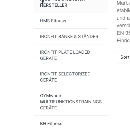
Marbo
HERSTELLER
etabl
und a
HMS Fitness
versc
EN 95
IRONFIT BÄNKE & STÄNDER
Einri
IRONFIT PLATE LOADED
Sort
GERÄTE
IRONFIT SELECTORIZED
GERÄTE
Drü
EN
GYMwood
Opt
MULTIFUNKTIONSTRAININGS
SP
GERÄTE
U0
Bei
BH Fitness