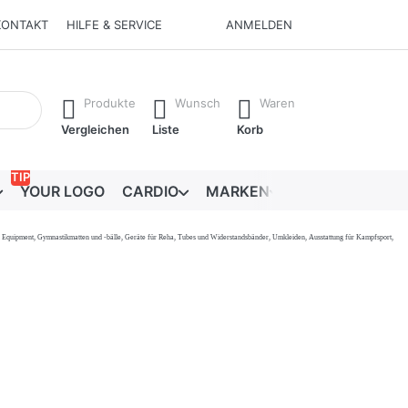
KONTAKT
HILFE & SERVICE
ANMELDEN
Ergebnisse. Drücken Sie die Eingabetaste, um alle Ergebnisse 
Produkte
Wunsch
Waren
Vergleichen
Liste
Korb
TIP
YOUR LOGO
CARDIO
MARKEN
RATGEBER
onal Equipment, Gymnastikmatten und -bälle, Geräte für Reha, Tubes und Widerstandsbänder, Umkleiden, Ausstattung für Kampfsport,