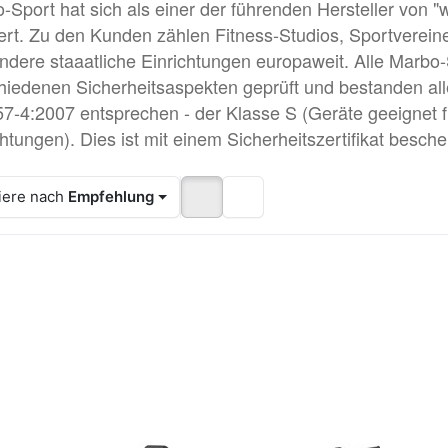
-Sport hat sich als einer der führenden Hersteller von "
iert. Zu den Kunden zählen Fitness-Studios, Sportvereine
ndere staaatliche Einrichtungen europaweit. Alle Marbo
hiedenen Sicherheitsaspekten geprüft und bestanden al
7-4:2007 entsprechen - der Klasse S (Geräte geeignet fü
chtungen). Dies ist mit einem Sicherheitszertifikat beschei
iere nach
Empfehlung
cken Sie
Drücken
Drücken
TER für
Sie ENTER
Sie
mehr
für mehr
ENTER
ionen zu
Optionen
für mehr
MARBO
zu Marbo
Optionen
ORT MF-
Sport -
zu
11 2.0 -
Beinpresse
MARBO
nstrecker
UR-U001 -
SPORT
UpForm
MF-
U009
2.0 - Dip
Presse