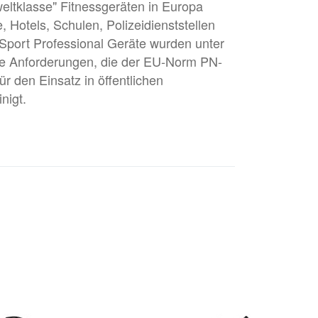
weltklasse" Fitnessgeräten in Europa
, Hotels, Schulen, Polizeidienststellen
-Sport Professional Geräte wurden unter
le Anforderungen, die der EU-Norm PN-
r den Einsatz in öffentlichen
nigt.
Drücken Sie
ENTER für
mehr
Optionen zu
MARBO
SPORT MF-
U004 2.0 -
Brustpresse
Positiv