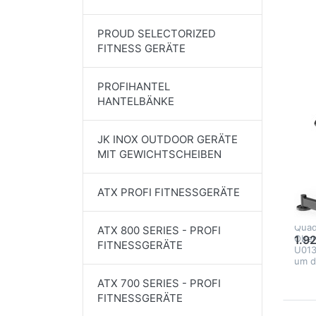
S
MF
PROUD SELECTORIZED
Bei
FITNESS GERÄTE
PROFIHANTEL
MAR
HANTELBÄNKE
M
SP
JK INOX OUTDOOR GERÄTE
U0
MIT GEWICHTSCHEIBEN
Be
ATX PROFI FITNESSGERÄTE
Die 
Weigh
Gerät
80
Quad
ATX 800 SERIES - PROFI
Ober
1.9
FITNESSGERÄTE
U013
um d
ATX 700 SERIES - PROFI
FITNESSGERÄTE