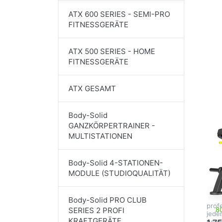
Dr
Sie
ATX 600 SERIES - SEMI-PRO
fü
FITNESSGERÄTE
Op
zu
S
MF
ATX 500 SERIES - HOME
FITNESSGERÄTE
Rud
Ma
ATX GESAMT
MAR
M
Body-Solid
GANZKÖRPERTRAINER -
SP
MULTISTATIONEN
U0
Ru
Body-Solid 4-STATIONEN-
MODULE (STUDIOQUALITÄT)
Ma
Dies
Rude
Body-Solid PRO CLUB
prof
80
SERIES 2 PROFI
jede
KRAFTGERÄTE
An d