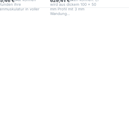
55,46 € *
629,41 € *
 Kunden ihre
wird aus dickem 100 x 50
enmuskulatur in voller
mm Profil mit 3 mm
Wandung…