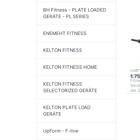
BH Fitness - PLATE LOADED
MAR
GERÄTE - PL SERIES
M
SP
ENEMEHT FITNESS
U0
Be
KELTON FITNESS
Die 
Quad
Ober
KELTON FITNESS HOME
80
toll
prof
1.7
Fitn
KELTON FITNESS
Gerä
SELECTORIZED GERÄTE
die 
D
KELTON PLATE LOAD
ENT
O
GERÄTE
MA
MF
Lat
UpForm - F-line