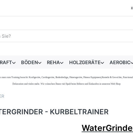
egriff ein. Während Sie tippen, erscheinen automatisch erste 
RAFT
BÖDEN
REHA
HOLZGERÄTE
AEROBIC
s, was man zum Training braucht: Kraftgeräte, Cardiogeräte, Bodenbeläge, Fitnessgeräte, Fitness Equipment,Hanteln & Gewichte, Functi
Dekoration und vieles mehr. Wir wünschen Ihnen viel Spaß beim Stöbern und Einkaufen in unserem Web Shop
ER
ERGRINDER - KURBELTRAINER
WaterGrinde