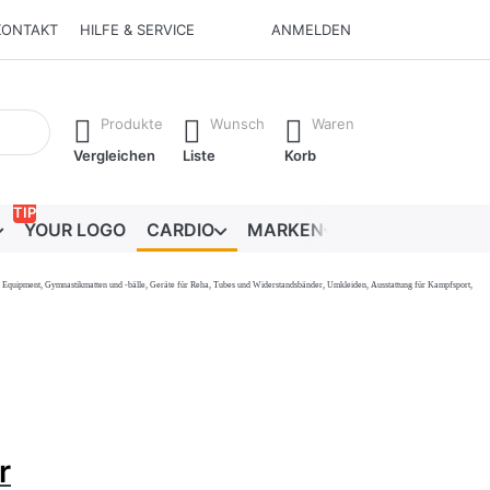
KONTAKT
HILFE & SERVICE
ANMELDEN
Ergebnisse. Drücken Sie die Eingabetaste, um alle Ergebnisse 
Produkte
Wunsch
Waren
Vergleichen
Liste
Korb
TIP
YOUR LOGO
CARDIO
MARKEN
RATGEBER
onal Equipment, Gymnastikmatten und -bälle, Geräte für Reha, Tubes und Widerstandsbänder, Umkleiden, Ausstattung für Kampfsport,
r