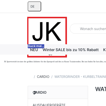
DE
Geben Sie einen Suchb
Guck mal...
NEU
Winter SALE bis zu 10% Rabatt
K
JK Sportvertrieb
ist einer der größten Anbieter für den Sportprofi und den zu Hause Trainierenden. Bei uns finden Sie fast alle
Startseite
CARDIO
WATERGRINDER - KURBELTRAIN
WAT
CARDIO
AUSDAUERGERÄTE