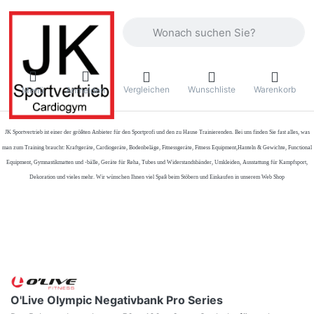
Geben Sie einen Suchbegriff ein. Währ
Vergleichen
Wunschliste
Warenkorb
Menü
Anmelden
JK Sportvertrieb
ist einer der größten Anbieter für den Sportprofi und den zu Hause Trainierenden. Bei uns finden Sie fast alles, was
man zum Training braucht: Kraftgeräte, Cardiogeräte, Bodenbeläge, Fitnessgeräte, Fitness Equipment,Hanteln & Gewichte, Functional
Equipment, Gymnastikmatten und -bälle, Geräte für Reha, Tubes und Widerstandsbänder, Umkleiden, Ausstattung für Kampfsport,
Dekoration und vieles mehr. Wir wünschen Ihnen viel Spaß beim Stöbern und Einkaufen in unserem Web Shop
O'Live Olympic Negativbank Pro Series