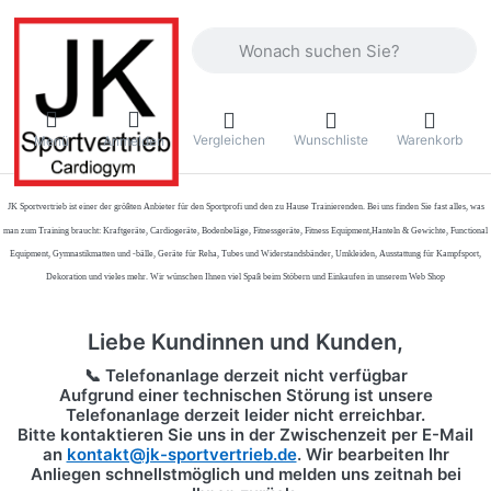
Geben Sie einen Suchbegriff ein. Währ
Vergleichen
Wunschliste
Warenkorb
Menü
Anmelden
JK Sportvertrieb
ist einer der größten Anbieter für den Sportprofi und den zu Hause Trainierenden. Bei uns finden Sie fast alles, was
man zum Training braucht: Kraftgeräte, Cardiogeräte, Bodenbeläge, Fitnessgeräte, Fitness Equipment,Hanteln & Gewichte, Functional
Equipment, Gymnastikmatten und -bälle, Geräte für Reha, Tubes und Widerstandsbänder, Umkleiden, Ausstattung für Kampfsport,
Dekoration und vieles mehr. Wir wünschen Ihnen viel Spaß beim Stöbern und Einkaufen in unserem Web Shop
Liebe Kundinnen und Kunden,
📞 Telefonanlage derzeit nicht verfügbar
Aufgrund einer technischen Störung ist unsere
Telefonanlage derzeit leider nicht erreichbar.
Bitte kontaktieren Sie uns in der Zwischenzeit per
E-Mail
an
kontakt@jk-sportvertrieb.de
. Wir bearbeiten Ihr
Anliegen schnellstmöglich und melden uns zeitnah bei