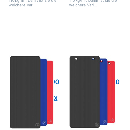
110 kg/m³. Damit ist sie die
110 kg/m³. Damit ist sie die
weichere Vari…
weichere Vari…
Drücken Sie
Drücken Sie
ENTER für
ENTER für
mehr
mehr
Optionen zu
Optionen zu
ProfiGymMat
ProfiGymMat
Professional
Professional
190 ohne
190 mit Öse,
Öse, Größe:
Größe: ca.
ca. 190 x 80
190 x 80 x
x 1,5 cm
1,5 cm
Zu diesem Produkt liegen noch keine Bewertungen 
Zu diesem Produkt 
TRENDY SPORT
TRENDY SPORT
ProfiGymMat
ProfiGymMat
Professional 190
Professional 190
ohne Öse,
mit Öse, Größe:
Größe: ca. 190 x
ca. 190 x 80 x
80 x 1,5 cm
1,5 cm
Die ProfiGymMat®
Die ProfiGymMat®
Professional gehört zur
Professional gehört zur
neuesten Generation
neuesten Generation
1-3 Tage
4-5 Tage
hochwertiger
hochwertiger