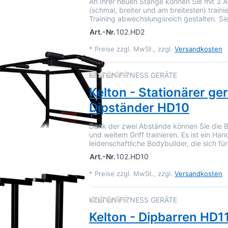
An Ihrer neuen Stange können Sie mit 3 A
(schmal, breiter und am breitesten) traini
Training abwechslungsreich gestalten. Si
Art.-Nr.
102.HD2
*
Preise zzgl. MwSt., zzgl.
Versandkosten
Zu diesem Produkt liegen 
KELTON FITNESS GERÄTE
Kelton - Stationärer ge
Dipständer HD10
Dank der zwei Abstände können Sie die 
und weitem Griff trainieren. Es ist ein Han
leidenschaftliche Bodybuilder, die sich f
Art.-Nr.
102.HD10
*
Preise zzgl. MwSt., zzgl.
Versandkosten
Zu diesem Produkt liegen 
KELTON FITNESS GERÄTE
Kelton - Dipbarren HD1