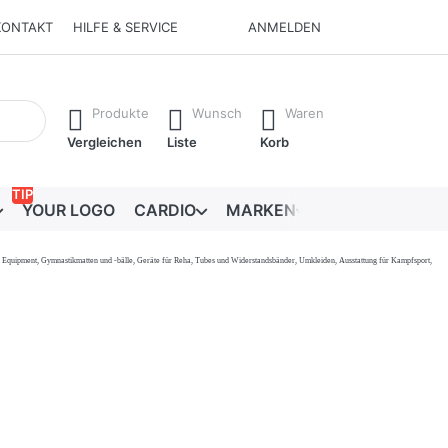
KONTAKT
HILFE & SERVICE
ANMELDEN
Ergebnisse. Drücken Sie die Eingabetaste, um alle Ergebnisse 
Produkte
Wunsch
Waren
Vergleichen
Liste
Korb
TIP
YOUR LOGO
CARDIO
MARKEN
RATGEBER
onal Equipment, Gymnastikmatten und -bälle, Geräte für Reha, Tubes und Widerstandsbänder, Umkleiden, Ausstattung für Kampfsport,