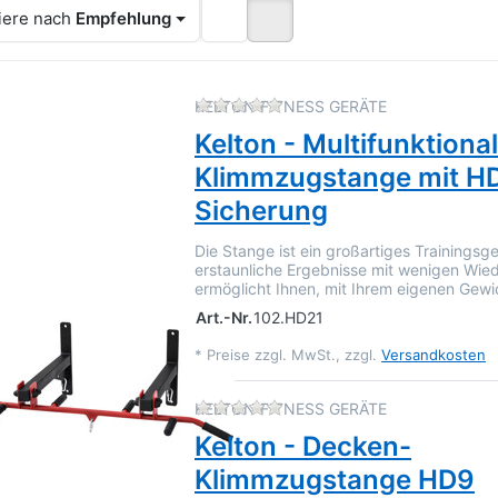
iere nach
Empfehlung
Zu diesem Produkt liegen 
KELTON FITNESS GERÄTE
Kelton - Multifunktiona
Klimmzugstange mit H
Sicherung
Die Stange ist ein großartiges Trainingsge
erstaunliche Ergebnisse mit wenigen Wie
ermöglicht Ihnen, mit Ihrem eigenen Gewi
Art.-Nr.
102.HD21
*
Preise zzgl. MwSt., zzgl.
Versandkosten
Zu diesem Produkt liegen 
KELTON FITNESS GERÄTE
Kelton - Decken-
Klimmzugstange HD9