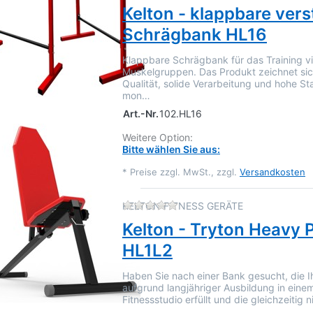
Kelton - klappbare vers
Schrägbank HL16
Klappbare Schrägbank für das Training vi
Muskelgruppen. Das Produkt zeichnet si
Qualität, solide Verarbeitung und hohe Sta
mon…
Art.-Nr.
102.HL16
Weitere Option:
Bitte wählen Sie aus:
*
Preise zzgl. MwSt., zzgl.
Versandkosten
Zu diesem Produkt liegen 
KELTON FITNESS GERÄTE
Kelton - Tryton Heavy 
HL1L2
Haben Sie nach einer Bank gesucht, die 
aufgrund langjähriger Ausbildung in einem
Fitnessstudio erfüllt und die gleichzeitig 