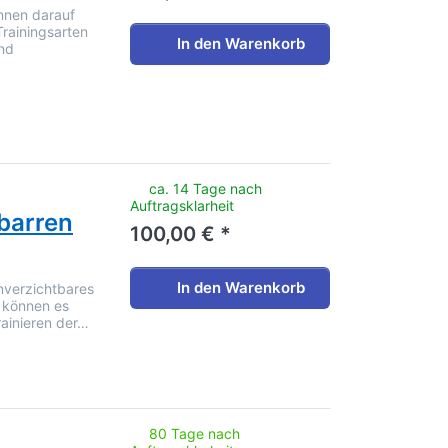
önnen darauf
rainingsarten
In den Warenkorb
nd
noch keine Bewertungen vor.
ca. 14 Tage nach
Auftragsklarheit
pbarren
100,00 € *
In den Warenkorb
unverzichtbares
e können es
ainieren der…
noch keine Bewertungen vor.
80 Tage nach