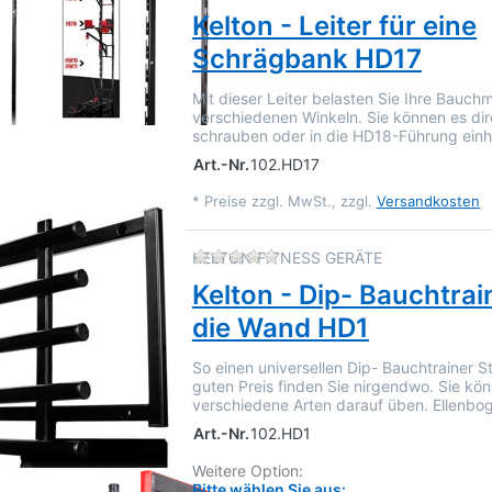
Kelton - Leiter für eine
Schrägbank HD17
Mit dieser Leiter belasten Sie Ihre Bauch
verschiedenen Winkeln. Sie können es di
schrauben oder in die HD18-Führung ei
Art.-Nr.
102.HD17
*
Preise zzgl. MwSt., zzgl.
Versandkosten
Zu diesem Produkt liegen 
KELTON FITNESS GERÄTE
Kelton - Dip- Bauchtrai
die Wand HD1
So einen universellen Dip- Bauchtrainer S
guten Preis finden Sie nirgendwo. Sie kö
verschiedene Arten darauf üben. Ellenb
Art.-Nr.
102.HD1
Weitere Option:
Bitte wählen Sie aus: