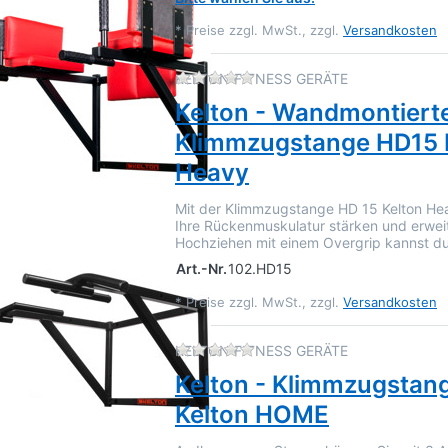
*
Preise zzgl. MwSt., zzgl.
Versandkosten
Zu diesem Produkt liegen 
KELTON FITNESS GERÄTE
Kelton - Wandmontiert
Klimmzugstange HD15 
Heavy
Mit der Klimmzugstange HD 15 Kelton He
Ihre Rückenmuskulatur stärken und erwei
Hochziehen mit einem Overgrip kannst du
Art.-Nr.
102.HD15
*
Preise zzgl. MwSt., zzgl.
Versandkosten
Zu diesem Produkt liegen 
KELTON FITNESS GERÄTE
Kelton - Klimmzugstan
Kelton HOME