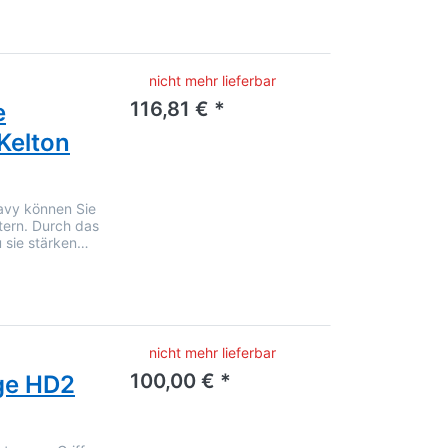
noch keine Bewertungen vor.
nicht mehr lieferbar
116,81 € *
e
Kelton
avy können Sie
tern. Durch das
 sie stärken…
noch keine Bewertungen vor.
nicht mehr lieferbar
100,00 € *
ge HD2