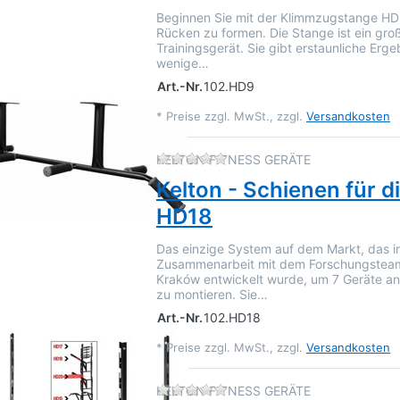
Beginnen Sie mit der Klimmzugstange HD
Rücken zu formen. Die Stange ist ein gro
Trainingsgerät. Sie gibt erstaunliche Erge
wenige…
Art.-Nr.
102.HD9
*
Preise zzgl. MwSt., zzgl.
Versandkosten
Zu diesem Produkt liegen 
KELTON FITNESS GERÄTE
Kelton - Schienen für 
HD18
Das einzige System auf dem Markt, das i
Zusammenarbeit mit dem Forschungstea
Kraków entwickelt wurde, um 7 Geräte an
zu montieren. Sie…
Art.-Nr.
102.HD18
*
Preise zzgl. MwSt., zzgl.
Versandkosten
Zu diesem Produkt liegen 
KELTON FITNESS GERÄTE