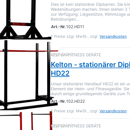
Dies ist kein stationärer Dipbarren. Sie k
Wadenübungen machen. Ihnen stehen 3 T
zur Verfügung: Liegestütze, Klimmzüge u
Beinübungen…
Art.-Nr.
102.HD11
*
Preise zzgl. MwSt., zzgl.
Versandkosten
Zu diesem Produkt liegen 
KELTON FITNESS GERÄTE
Kelton - stationärer Di
HD22
Unser stationärer Handlauf HD22 ist ein 
Element der Heim- und Fitnessgeräte. Si
durch einige grundlegende Geräte zum Tr
Art.-Nr.
102.HD22
*
Preise zzgl. MwSt., zzgl.
Versandkosten
Zu diesem Produkt liegen 
KELTON FITNESS GERÄTE