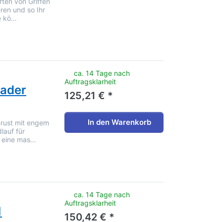
rten von Griffen
eren und so Ihr
e kö…
noch keine Bewertungen vor.
ca. 14 Tage nach
Auftragsklarheit
rader
125,21 € *
In den Warenkorb
Brust mit engem
dlauf für
ür eine mas…
noch keine Bewertungen vor.
ca. 14 Tage nach
Auftragsklarheit
1
150,42 € *