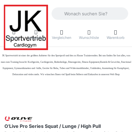
Geben Sie einen Suchbegriff ein. Währ
Vergleichen
Wunschliste
Warenkorb
Menü
Anmelden
JK Sportvertrieb
ist einer der größten Anbieter für den Sportprofi und den zu Hause Trainierenden. Bei uns finden Sie fast alles, was
man zum Training braucht: Kraftgeräte, Cardiogeräte, Bodenbeläge, Fitnessgeräte, Fitness Equipment,Hanteln & Gewichte, Functional
Equipment, Gymnastikmatten und -bälle, Geräte für Reha, Tubes und Widerstandsbänder, Umkleiden, Ausstattung für Kampfsport,
Dekoration und vieles mehr. Wir wünschen Ihnen viel Spaß beim Stöbern und Einkaufen in unserem Web Shop
O'Live Pro Series Squat / Lunge / High Pull