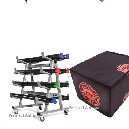
Drücken
Drücken
Sie
Sie
ENTER
ENTER
für mehr
für mehr
Optionen
Optionen
zu 40
zu
jordan
jordan
Fit Bars
3-in-1
& Fit Bar
Plyo
Rack
Block
Zu diesem Produkt liegen noch keine Bewertungen 
Zu diesem Produkt 
JORDAN FITNESS
JORDAN FITNESS
EQUIPMENT
EQUIPMENT
40 jordan Fit
jordan 3-in-1
Bars & Fit Bar
Plyo Block
Rack
Der 3-in-1 Plyo Block
vereint mehrere Soft
Ein Set bestehend aus 40
Plyoboxen in einem
7-43 Tage nach Auftragsklarheit
jordan Fit Bars und dem
Produkt.
jordan Fit Bar Rack.
Preis auf Anfrage
Demnächst wieder verfügbar
Preis auf Anfrage