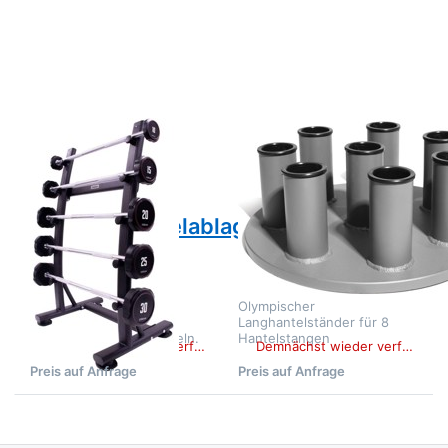
Kompakthantelablage
Jordan
- 5-fach -
Langhantelständer
freistehend
50 mm, für 8
Stangen
Zu diesem Produkt liegen noch keine Bewertungen 
Zu diesem Produkt 
JORDAN FITNESS
JORDAN FITNESS
EQUIPMENT
EQUIPMENT
Jordan
Jordan
Kompakthantelablage
Langhantelständer
- 5-fach -
50 mm, für 8
freistehend
Stangen
Freistehender
Olympischer
Hantelständer zum
Langhantelständer für 8
Deponieren von 5 Hanteln.
Hantelstangen
Demnächst wieder verfügbar
Demnächst wieder verfügbar
Preis auf Anfrage
Preis auf Anfrage