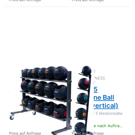
Drücken
Drücken
Sie ENTER
Sie
für mehr
ENTER
Optionen
für mehr
zu jordan
Optionen
Medicine
zu
Ball Rack
jordan 5
(horizontal)
Medicine
Ball Rack
(vertical)
Zu diesem Produkt liegen noch keine Bewertungen 
Zu diesem Produkt 
JORDAN FITNESS
JORDAN FITNESS
EQUIPMENT
EQUIPMENT
jordan Medicine
jordan 5
Ball Rack
Medicine Ball
(horizontal)
Rack (vertical)
Fasst bis zu 20
Fasst bis zu 5 Medizinbälle
Medizinbälle.
/ Slam Balls.
7-43 Tage nach Auftragsklarheit
7-43 Tage nach Auftragsklarheit
Preis auf Anfrage
Preis auf Anfrage