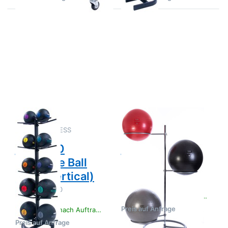
Drücken
Drücken
Sie
Sie
ENTER
ENTER
für mehr
für mehr
Optionen
Optionen
zu
zu
jordan
jordan 3
10
Fit Ball
Medicine
Rack
Ball Rack
(vertical)
Zu diesem Produkt liegen noch keine Bewertungen 
Zu diesem Produkt 
JORDAN FITNESS
JORDAN FITNESS
EQUIPMENT
EQUIPMENT
jordan 10
jordan 3 Fit Ball
Medicine Ball
Rack
Rack (vertical)
Ständer für 3
Gymnastikbälle
Fasst bis zu 10
7-43 Tage nach Auftragsklarheit
Medizinbälle.
Preis auf Anfrage
7-43 Tage nach Auftragsklarheit
Preis auf Anfrage