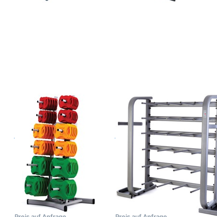
Drücken Sie
Drücken Sie
ENTER für
ENTER für
mehr Optionen
mehr Optionen
zu jordan
zu jordan
Studio Barbell
Studio Barbell
Rack für 12
Rack für 30
Langhantelsets
Langhantelsets
Zu diesem Produkt liegen noch keine Bewertungen 
Zu diesem Produkt 
JORDAN FITNESS
JORDAN FITNESS
EQUIPMENT
EQUIPMENT
jordan Studio
jordan Studio
Barbell Rack für
Barbell Rack für
12
30
Langhantelsets
Langhantelsets
Zur Aufbewahrung von bis
Zur Aufbewahrung von bis
zu 12 Aerobic-
zu 30 Aerobic-
Langhantelsets
Langhantelsets
7-43 Tage nach Auftragsklarheit
7-43 Tage nach Auftragsklarheit
Preis auf Anfrage
Preis auf Anfrage