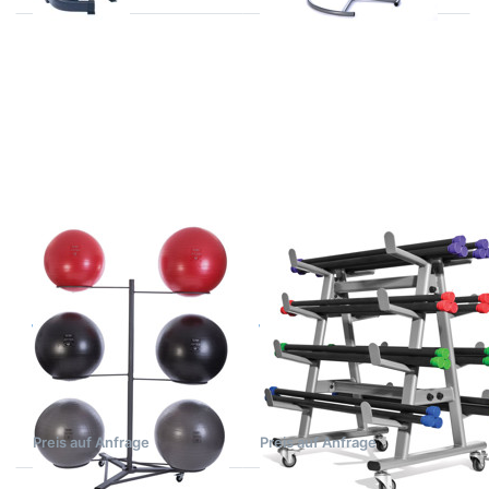
Drücken
Drücken
Sie
Sie
ENTER
ENTER
für mehr
für mehr
Optionen
Optionen
zu
zu
jordan 6
jordan
Fit Ball
Fit Bar
Rack
Rack
Zu diesem Produkt liegen noch keine Bewertungen 
Zu diesem Produkt 
JORDAN FITNESS
JORDAN FITNESS
EQUIPMENT
EQUIPMENT
jordan 6 Fit Ball
jordan Fit Bar
Rack
Rack
Ständer für 6
Dieser jordan Fit Bar
Gymnastikbälle.
Ständer kann bis zu 60 Fit
Bars aufnehmen.
7-43 Tage nach Auftragsklarheit
Demnächst wieder verfügbar
Preis auf Anfrage
Preis auf Anfrage