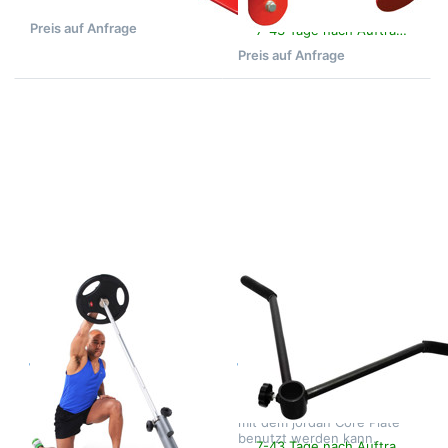
7-43 Tage nach Auftragsklarheit
feste Aufbewahrung, für
hindurchzuziehen.
ein einzelnes Trainingsseil
Preis auf Anfrage
7-43 Tage nach Auftragsklarheit
Preis auf Anfrage
Drücken
Drücken
Sie
Sie
ENTER
ENTER
für mehr
für mehr
Optionen
Optionen
zu
zu
jordan
jordan
Core
Core
Plate
Plate
Handle
Zu diesem Produkt liegen noch keine Bewertungen 
Zu diesem Produkt 
JORDAN FITNESS
JORDAN FITNESS
EQUIPMENT
EQUIPMENT
jordan Core
jordan Core
Plate
Plate Handle
Unverzichtbares
Rudergriff, der zusammen
Fitnessgerät für jedes
mit dem jordan Core Plate
Studio. Macht aus jeder
benutzt werden kann.
Demnächst wieder verfügbar
7-43 Tage nach Auftragsklarheit