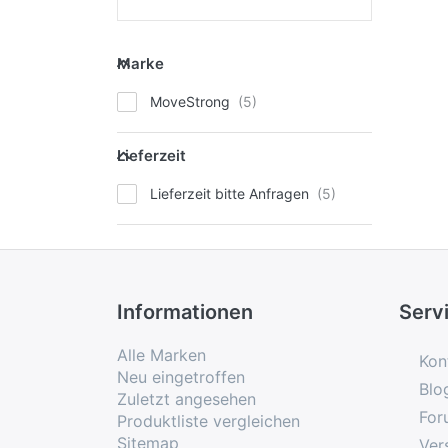
Marke
Marke
MoveStrong
Lieferzeit
Lieferzeit
Lieferzeit bitte Anfragen
Informationen
Serv
Alle Marken
Kon
Neu eingetroffen
Blo
Zuletzt angesehen
For
Produktliste vergleichen
Sitemap
Ver