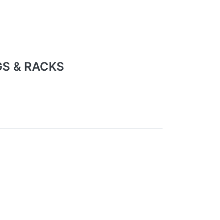
GS & RACKS
ie
Drücken Sie
ür
ENTER für
mehr Optionen
zu
zu
MoveStrong
ng
FOUNDATIONS
S:
FTS -
SCHLICHTHEIT
IN DESIGN
UND