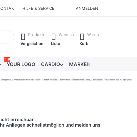
KONTAKT
HILFE & SERVICE
ANMELDEN
Ergebnisse. Drücken Sie die Eingabetaste, um alle Ergebnisse 
Produkte
Wunsch
Waren
Vergleichen
Liste
Korb
TIP
YOUR LOGO
CARDIO
MARKEN
RATGEBER
onal Equipment, Gymnastikmatten und -bälle, Geräte für Reha, Tubes und Widerstandsbänder, Umkleiden, Ausstattung für Kampfsport,
icht erreichbar.
 Ihr Anliegen schnellstmöglich und melden uns