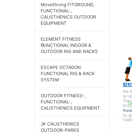
Opt
MoveStrong FITGROUND,
Mov
FUNCTIONAL-,
CL
CALISTHENICS OUTDOOR
fü
B
EQUIPMENT
ELEMENT FITNESS
FUNCTIONAL INDOOR &
MOV
OUTDOOR RIG AND RACKS
Mo
CL
ESCAPE OCTAGON
10
FUNCTIONAL RIG & RACK
SYSTEM
Be
Die 
OUTDOOR FITNESS-,
ist i
Train
FUNCTIONAL-,
Li
Grup
CALISTHENICS EQUIPMENT
Kund
Prei
zu g
trad
JK CALISTHENICS
OUTDOOR-PARKS