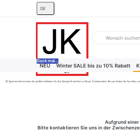
DE
Geben Sie einen Suchb
Guck mal...
NEU
Winter SALE bis zu 10% Rabatt
K
JK Sportvertrieb
ist einer der größten Anbieter für den Sportprofi und den zu Hause Trainierenden. Bei uns finden Sie fast alle
Aufgrund einer 
Bitte kontaktieren Sie uns in der Zwischenze