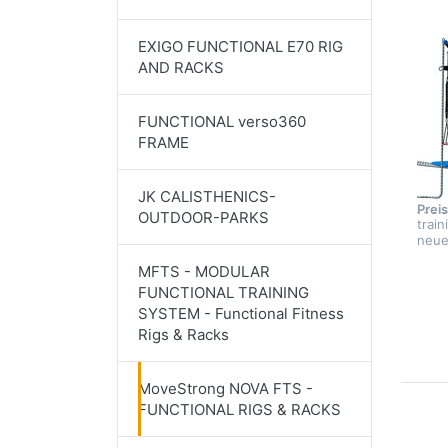
EXIGO FUNCTIONAL E70 RIG
MOV
AND RACKS
Mo
NO
FUNCTIONAL verso360
FRAME
Move
ursp
Func
Li
Stat
JK CALISTHENICS-
Art 
Prei
OUTDOOR-PARKS
train
neue
MFTS - MODULAR
FUNCTIONAL TRAINING
SYSTEM - Functional Fitness
Rigs & Racks
MoveStrong NOVA FTS -
FUNCTIONAL RIGS & RACKS
Drü
EN