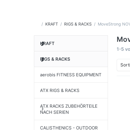
Startseite
KRAFT
RIGS & RACKS
MoveStrong NOV
Mov
KRAFT
Suche
1-5
v
RIGS & RACKS
Sort
aerobis FITNESS EQUIPMENT
ATX RIGS & RACKS
Drü
EN
Opt
ATX RACKS ZUBEHÖRTEILE
Mov
NACH SERIEN
N
CALISTHENICS - OUTDOOR