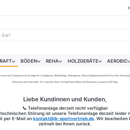
egriff ein. Während Sie tippen, erscheinen automatisch erste 
RAFT
BÖDEN
REHA
HOLZGERÄTE
AEROBIC
s, was man zum Training braucht: Kraftgeräte, Cardiogeräte, Bodenbeläge, Fitnessgeräte, Fitness Equipment,Hanteln & Gewichte, Functi
Dekoration und vieles mehr. Wir wünschen Ihnen viel Spaß beim Stöbern und Einkaufen in unserem Web Shop
Liebe Kundinnen und Kunden,
📞 Telefonanlage derzeit nicht verfügbar
technischen Störung ist unsere Telefonanlage derzeit leider n
it per
E-Mail
an
kontakt@jk-sportvertrieb.de
. Wir bearbeiten
zeitnah bei Ihnen zurück.