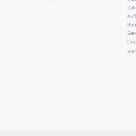
Zah
Auf
Bon
Ser
Coo
Ver