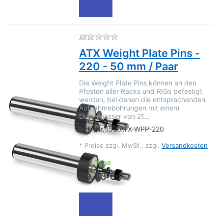
Zu diesem Produkt liegen no
ATX
ATX Weight Plate Pins -
220 - 50 mm / Paar
Die Weight Plate Pins können an den
Pfosten aller Racks und RIGs befestigt
werden, bei denen die entsprechenden
Aufnahmebohrungen mit einem
Durchmesser von 21…
Art.-Nr.
159.ATX-WPP-220
*
Preise zzgl. MwSt., zzgl.
Versandkosten
6 Tage
29,33 € *