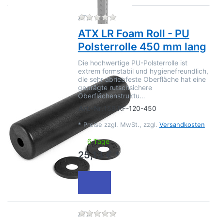
Zu diesem Produkt liegen no
ATX
ATX LR Foam Roll - PU
Polsterrolle 450 mm lang
Die hochwertige PU-Polsterrolle ist
extrem formstabil und hygienefreundlich,
die sehr abriebfeste Oberfläche hat eine
geprägte rutschsichere
Oberflächenstruktu…
Art.-Nr.
159.RF-120-450
*
Preise zzgl. MwSt., zzgl.
Versandkosten
6 Tage
25,13 € *
Zu diesem Produkt liegen no
ATX