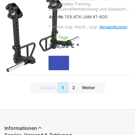
funktionelles Training,
Explosivkraftentwicklung und klassisch…
Art.-Nr.
159.ATX-JAM-X1-600
*
Preise zzgl. MwSt., zzgl.
Versandkosten
6 Tage
326,89 € *
Zurück
1
2
Weiter
Informationen
Service, Versand & Zahlung