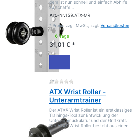
dem ist nun schnell und einfach Abhilfe
zu schaffe…
Art.-Nr.
159.ATX-MR
*
Preise zzgl. MwSt., zzgl.
Versandkosten
6 Tage
31,01 € *
Zu diesem Produkt liegen no
ATX
ATX Wrist Roller -
Unterarmtrainer
Der ATX® Wrist Roller ist ein erstklassiges
Trainings-Tool zur Entwicklung der
Unterarmmuskulatur und der Griffkraft.
Der ATX® Wrist Roller besteht aus einen
z…