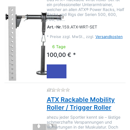
ein professioneller Unterarmtrainer,
welcher an allen ATX® Power Racks, Half
Racks und Rigs der Serien 500, 600,
700, 80…
Art.-Nr.
159.ATX-WRT-SET
*
Preise zzgl. MwSt., zzgl.
Versandkosten
6 Tage
100,00 € *
Zu diesem Produkt liegen no
ATX
ATX Rackable Mobility
Roller / Trigger Roller
ahezu jeder Sportler kennt sie – lästige
schmerzhafte Verspannungen und
Verhärtungen in der Muskulatur. Doch