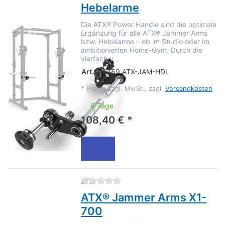
Hebelarme
Die ATX® Power Handle sind die optimale
Ergänzung für alle ATX® Jammer Arms
bzw. Hebelarme – ob im Studio oder im
ambitionierten Home-Gym. Durch die
vierfach v…
Art.-Nr.
159.ATX-JAM-HDL
*
Preise zzgl. MwSt., zzgl.
Versandkosten
6 Tage
108,40 € *
Zu diesem Produkt liegen no
ATX
ATX® Jammer Arms X1-
700