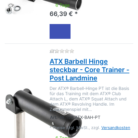
6 Tage
66,39 € *
Zu diesem Produkt liegen no
ATX
ATX Barbell Hinge
steckbar - Core Trainer -
Post Landmine
Der ATX® Barbell-Hinge PT ist die Basis
für das Training mit dem ATX® Club
Attach L, dem ATX® Squat Attach und
dem ATX® Revolving Handle. Im
Zusammenspiel mit…
Art.-Nr.
159.ATX-BAH-PT
*
Preise zzgl. MwSt., zzgl.
Versandkosten
6 Tage