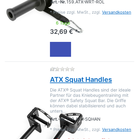
Art.-Nr.
159.ATX-WRT-ROL
*
Preise zzgl. MwSt., zzgl.
Versandkosten
6 Tage
32,69 € *
Zu diesem Produkt liegen no
ATX
ATX Squat Handles
Die ATX® Squat Handles sind der ideale
Partner für das Kniebeugentraining mit
der ATX® Safety Squat Bar. Die Griffe
können dabei stabilisierend und auch
unters…
Art.-Nr.
159.ATX-SQHAN
*
Preise zzgl. MwSt., zzgl.
Versandkosten