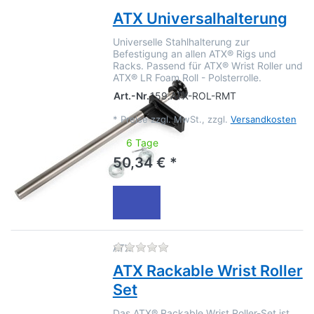
ATX Universalhalterung
Universelle Stahlhalterung zur
Befestigung an allen ATX® Rigs und
Racks. Passend für ATX® Wrist Roller und
ATX® LR Foam Roll - Polsterrolle.
Art.-Nr.
159.ATX-ROL-RMT
*
Preise zzgl. MwSt., zzgl.
Versandkosten
6 Tage
50,34 € *
Zu diesem Produkt liegen no
ATX
ATX Rackable Wrist Roller
Set
Das ATX® Rackable Wrist Roller-Set ist