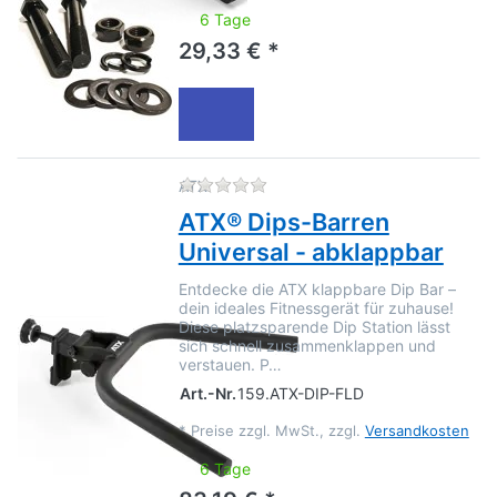
6 Tage
29,33 € *
Zu diesem Produkt liegen no
ATX
ATX® Dips-Barren
Universal - abklappbar
Entdecke die ATX klappbare Dip Bar –
dein ideales Fitnessgerät für zuhause!
Diese platzsparende Dip Station lässt
sich schnell zusammenklappen und
verstauen. P…
Art.-Nr.
159.ATX-DIP-FLD
*
Preise zzgl. MwSt., zzgl.
Versandkosten
6 Tage