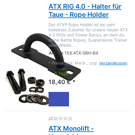
ATX RIG 4.0 - Halter für
Taue - Rope Holder
Der ATX® Rope Holder ist ein sehr
beliebtes Zubehör für unsere neuen ATX
4.0 RIGs und Power Racks, an dem du
deine Battle Ropes, Suspensions Trainer
oder Wiede…
Art.-Nr.
159.ATX-SRH-B4
*
Preise zzgl. MwSt., zzgl.
Versandkosten
6 Tage
18,40 € *
Zu diesem Produkt liegen no
ATX
ATX Monolift -