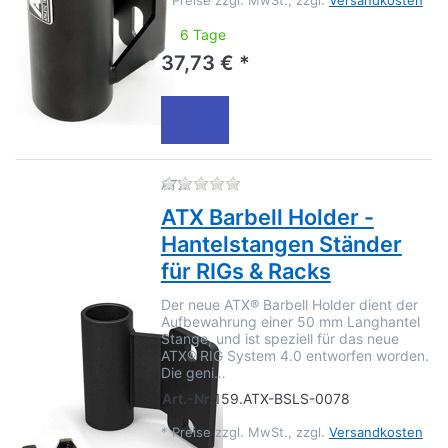
*
Preise zzgl. MwSt., zzgl.
Versandkosten
6 Tage
37,73 € *
Zu diesem Produkt liegen no
ATX
ATX Barbell Holder -
Hantelstangen Ständer
für RIGs & Racks
Der neue ATX® Barbell Holder dient der
Aufbewahrung einer 50 mm Langhantel
Stange, und ist speziell für das neue
ATX® RIG System 4.0 entworfen worden.
Die geni…
Art.-Nr.
159.ATX-BSLS-0078
*
Preise zzgl. MwSt., zzgl.
Versandkosten