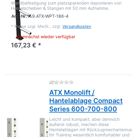
Wandbefestigung zum platzsparenden deponieren von
Hantelscheiben & Stangen mit 50 mm Aufnahme.
Art.-Nr.
159.ATX-WPT-186-4
*
Preise zzgl. MwSt., zzgl.
Versandkosten
Demnächst wieder verfügbar
167,23 € *
Zu diesem Produkt liegen no
ATX
ATX Monolift /
Hantelablage Compact
Series 600-700-800
Leicht und kompakt, aber dennoch
äußerst robust, machen diese
Hantelablagen mit Rückzugmechanismus
Ihr Training wesentlich komfortabler und