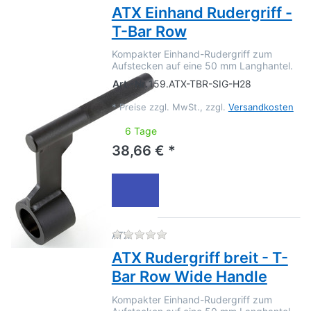
ATX Einhand Rudergriff -
T-Bar Row
Kompakter Einhand-Rudergriff zum
Aufstecken auf eine 50 mm Langhantel.
Art.-Nr.
159.ATX-TBR-SIG-H28
*
Preise zzgl. MwSt., zzgl.
Versandkosten
6 Tage
38,66 € *
Zu diesem Produkt liegen no
ATX
ATX Rudergriff breit - T-
Bar Row Wide Handle
Kompakter Einhand-Rudergriff zum