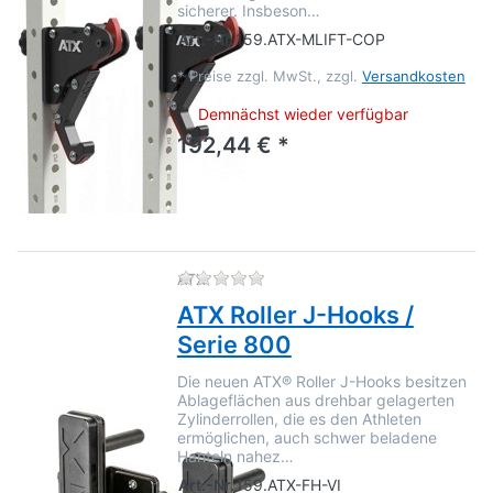
sicherer. Insbeson…
Art.-Nr.
159.ATX-MLIFT-COP
*
Preise zzgl. MwSt., zzgl.
Versandkosten
Demnächst wieder verfügbar
192,44 € *
Zu diesem Produkt liegen no
ATX
ATX Roller J-Hooks /
Serie 800
Die neuen ATX® Roller J-Hooks besitzen
Ablageflächen aus drehbar gelagerten
Zylinderrollen, die es den Athleten
ermöglichen, auch schwer beladene
Hanteln nahez…
Art.-Nr.
159.ATX-FH-VI