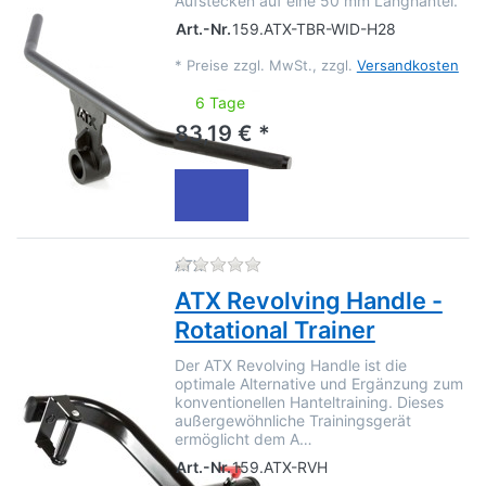
Aufstecken auf eine 50 mm Langhantel.
Art.-Nr.
159.ATX-TBR-WID-H28
*
Preise zzgl. MwSt., zzgl.
Versandkosten
6 Tage
83,19 € *
Zu diesem Produkt liegen no
ATX
ATX Revolving Handle -
Rotational Trainer
Der ATX Revolving Handle ist die
optimale Alternative und Ergänzung zum
konventionellen Hanteltraining. Dieses
außergewöhnliche Trainingsgerät
ermöglicht dem A…
Art.-Nr.
159.ATX-RVH