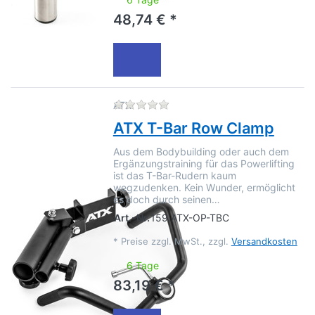
48,74 € *
Zu diesem Produkt liegen no
ATX
ATX T-Bar Row Clamp
Aus dem Bodybuilding oder auch dem
Ergänzungstraining für das Powerlifting
ist das T-Bar-Rudern kaum
wegzudenken. Kein Wunder, ermöglicht
es doch durch seinen…
Art.-Nr.
159.ATX-OP-TBC
*
Preise zzgl. MwSt., zzgl.
Versandkosten
6 Tage
83,19 € *