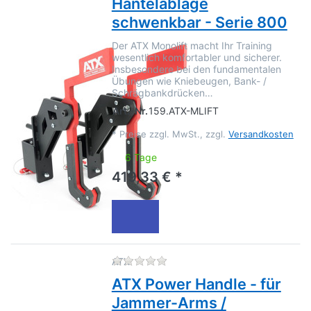
Hantelablage
schwenkbar - Serie 800
Der ATX Monolift macht Ihr Training
wesentlich komfortabler und sicherer.
Insbesondere bei den fundamentalen
Übungen wie Kniebeugen, Bank- /
Schrägbankdrücken…
Art.-Nr.
159.ATX-MLIFT
*
Preise zzgl. MwSt., zzgl.
Versandkosten
6 Tage
419,33 € *
Zu diesem Produkt liegen no
ATX
ATX Power Handle - für
Jammer-Arms /