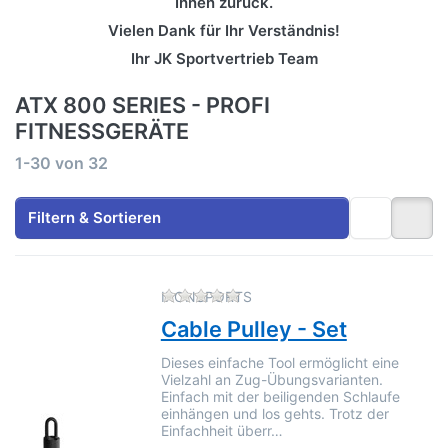
Ihnen zurück.
Vielen Dank für Ihr Verständnis!
Ihr JK Sportvertrieb Team
ATX 800 SERIES - PROFI
FITNESSGERÄTE
Suchergebnisse:
1-30
von
32
Filtern & Sortieren
Zu diesem Produkt liegen no
IRONSPORTS
Cable Pulley - Set
Dieses einfache Tool ermöglicht eine
Vielzahl an Zug-Übungsvarianten.
Einfach mit der beiligenden Schlaufe
einhängen und los gehts. Trotz der
Einfachheit überr…