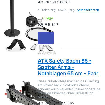
Art.-Nr.
159.CAP-SET
*
Preise zzgl. MwSt., zzgl.
Versandkosten
6 Tage
26,89 € *
Zu diesem Produkt liegen no
ATX
ATX Safety Boom 65 -
Spotter Arms -
Notablagen 65 cm - Paar
Diese Zubehörteile machen das Training
am Power Rack nicht nur sicherer,
sondern auch variabler. Insbesondere bei
Trainingseinheiten ohne Hilfestellung
bieten…
Art.-Nr.
159.ATX-SB-65