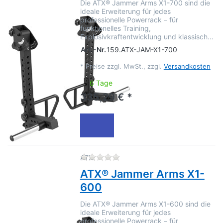
Die ATX® Jammer Arms X1-700 sind die
ideale Erweiterung für jedes
professionelle Powerrack – für
funktionelles Training,
Explosivkraftentwicklung und klassisch…
Art.-Nr.
159.ATX-JAM-X1-700
*
Preise zzgl. MwSt., zzgl.
Versandkosten
6 Tage
335,29 € *
Zu diesem Produkt liegen no
ATX
ATX® Jammer Arms X1-
600
Die ATX® Jammer Arms X1-600 sind die
ideale Erweiterung für jedes
professionelle Powerrack – für