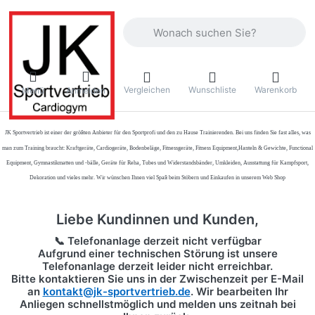
Geben Sie einen Suchbegriff ein. Währ
Vergleichen
Wunschliste
Warenkorb
Menü
Anmelden
JK Sportvertrieb
ist einer der größten Anbieter für den Sportprofi und den zu Hause Trainierenden. Bei uns finden Sie fast alles, was
man zum Training braucht: Kraftgeräte, Cardiogeräte, Bodenbeläge, Fitnessgeräte, Fitness Equipment,Hanteln & Gewichte, Functional
Equipment, Gymnastikmatten und -bälle, Geräte für Reha, Tubes und Widerstandsbänder, Umkleiden, Ausstattung für Kampfsport,
Dekoration und vieles mehr. Wir wünschen Ihnen viel Spaß beim Stöbern und Einkaufen in unserem Web Shop
Liebe Kundinnen und Kunden,
📞 Telefonanlage derzeit nicht verfügbar
Aufgrund einer technischen Störung ist unsere
Telefonanlage derzeit leider nicht erreichbar.
Bitte kontaktieren Sie uns in der Zwischenzeit per
E-Mail
an
kontakt@jk-sportvertrieb.de
. Wir bearbeiten Ihr
Anliegen schnellstmöglich und melden uns zeitnah bei