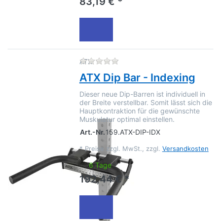
83,19 € *
Zu diesem Produkt liegen no
ATX
ATX Dip Bar - Indexing
Dieser neue Dip-Barren ist individuell in
der Breite verstellbar. Somit lässt sich die
Hauptkontraktion für die gewünschte
Muskulatur optimal einstellen.
Art.-Nr.
159.ATX-DIP-IDX
*
Preise zzgl. MwSt., zzgl.
Versandkosten
6 Tage
192,44 € *