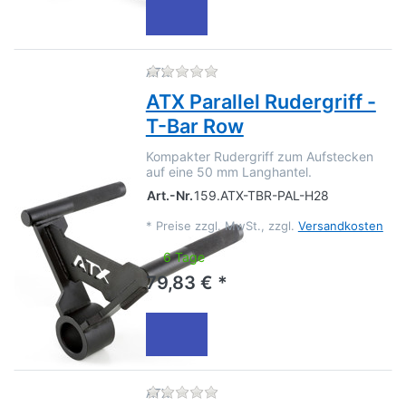
Zu diesem Produkt liegen no
ATX
ATX Parallel Rudergriff -
T-Bar Row
Kompakter Rudergriff zum Aufstecken
auf eine 50 mm Langhantel.
Art.-Nr.
159.ATX-TBR-PAL-H28
*
Preise zzgl. MwSt., zzgl.
Versandkosten
6 Tage
79,83 € *
Zu diesem Produkt liegen no
ATX