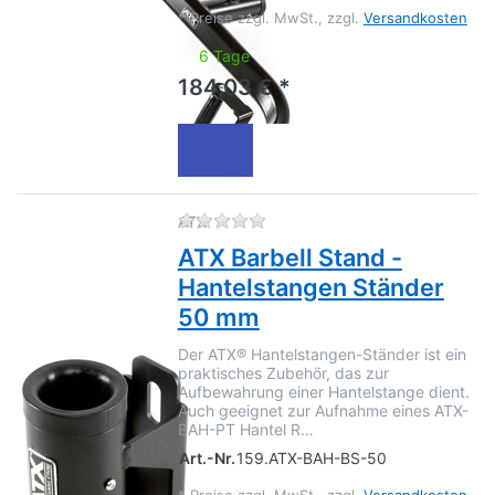
*
Preise zzgl. MwSt., zzgl.
Versandkosten
6 Tage
184,03 € *
Zu diesem Produkt liegen no
ATX
ATX Barbell Stand -
Hantelstangen Ständer
50 mm
Der ATX® Hantelstangen-Ständer ist ein
praktisches Zubehör, das zur
Aufbewahrung einer Hantelstange dient.
Auch geeignet zur Aufnahme eines ATX-
BAH-PT Hantel R…
Art.-Nr.
159.ATX-BAH-BS-50