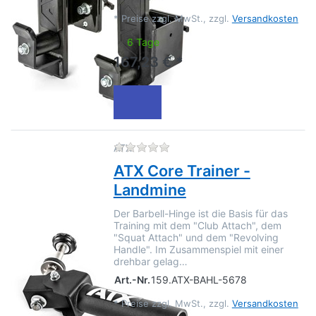
*
Preise zzgl. MwSt., zzgl.
Versandkosten
6 Tage
167,23 € *
Zu diesem Produkt liegen no
ATX
ATX Core Trainer -
Landmine
Der Barbell-Hinge ist die Basis für das
Training mit dem "Club Attach", dem
"Squat Attach" und dem "Revolving
Handle". Im Zusammenspiel mit einer
drehbar gelag…
Art.-Nr.
159.ATX-BAHL-5678
*
Preise zzgl. MwSt., zzgl.
Versandkosten