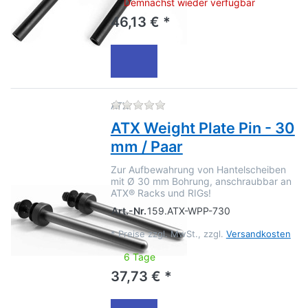
Demnächst wieder verfügbar
46,13 € *
Zu diesem Produkt liegen no
ATX
ATX Weight Plate Pin - 30
mm / Paar
Zur Aufbewahrung von Hantelscheiben
mit Ø 30 mm Bohrung, anschraubbar an
ATX® Racks und RIGs!
Art.-Nr.
159.ATX-WPP-730
*
Preise zzgl. MwSt., zzgl.
Versandkosten
6 Tage
37,73 € *