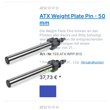
Zu diesem Produkt liegen no
ATX
ATX Weight Plate Pin - 50
mm
Die Weight Plate Pins können an den
Pfosten aller Racks und RIGs befestigt
werden, bei denen die entsprechenden
Aufnahmebohrungen mit einem
Durchmesser von 21…
Art.-Nr.
159.ATX-WPP-810
*
Preise zzgl. MwSt., zzgl.
Versandkosten
6 Tage
37,73 € *
Zu diesem Produkt liegen no
ATX