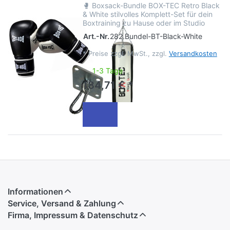
🥊 Boxsack-Bundle BOX-TEC Retro Black
& White stilvolles Komplett-Set für dein
Boxtraining zu Hause oder im Studio
Art.-Nr.
282.Bundel-BT-Black-White
*
Preise zzgl. MwSt., zzgl.
Versandkosten
1-3 Tage
184,71 € *
Informationen
Service, Versand & Zahlung
Firma, Impressum & Datenschutz