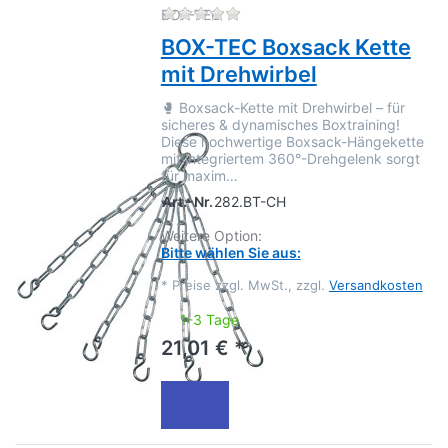
Zu diesem Produkt liegen no
BOX-TEC
BOX-TEC Boxsack Kette
mit Drehwirbel
🥊 Boxsack-Kette mit Drehwirbel – für
sicheres & dynamisches Boxtraining!
Diese hochwertige Boxsack-Hängekette
mit integriertem 360°-Drehgelenk sorgt
für maxim…
Art.-Nr.
282.BT-CH
Weitere Option:
Bitte wählen Sie aus:
*
Preise zzgl. MwSt., zzgl.
Versandkosten
1-3 Tage
21,01 € *