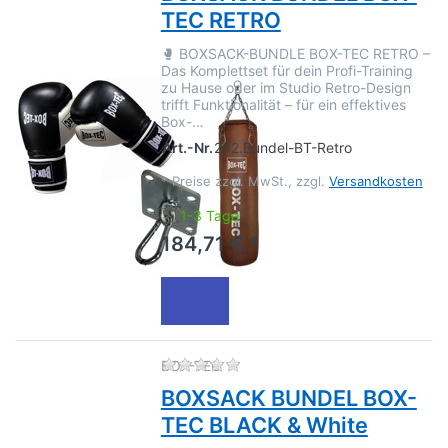
TEC RETRO
🥊 BOXSACK-BUNDLE BOX-TEC RETRO –
Das Komplettset für dein Profi-Training
zu Hause oder im Studio Retro-Design
trifft Funktionalität – für ein effektives
Box-…
Art.-Nr.
282.Bundel-BT-Retro
*
Preise zzgl. MwSt., zzgl.
Versandkosten
1-3 Tage
184,71 € *
Zu diesem Produkt liegen no
BOX-TEC
BOXSACK BUNDEL BOX-
TEC BLACK & White