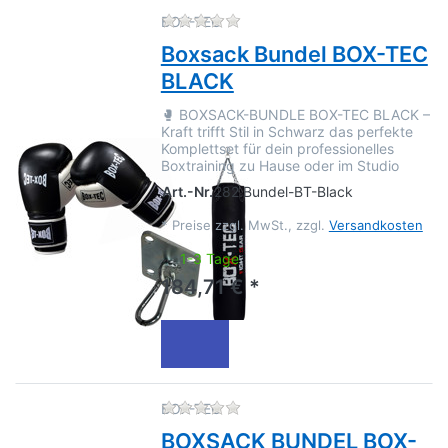
Zu diesem Produkt liegen no
BOX-TEC
Boxsack Bundel BOX-TEC
BLACK
🥊 BOXSACK-BUNDLE BOX-TEC BLACK –
Kraft trifft Stil in Schwarz das perfekte
Komplettset für dein professionelles
Boxtraining zu Hause oder im Studio
Art.-Nr.
282.Bundel-BT-Black
*
Preise zzgl. MwSt., zzgl.
Versandkosten
1-3 Tage
184,71 € *
Zu diesem Produkt liegen no
BOX-TEC
BOXSACK BUNDEL BOX-