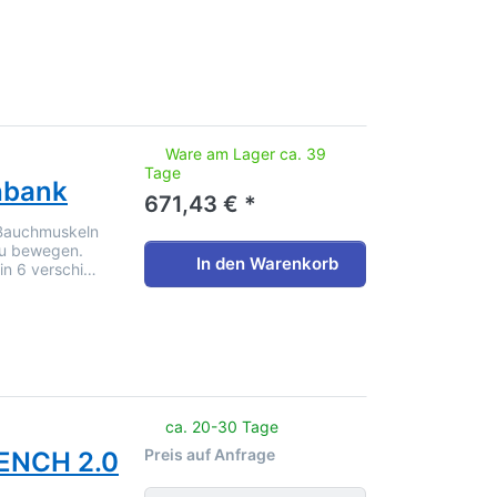
noch keine Bewertungen vor.
Ware am Lager ca. 39
Tage
hbank
671,43 € *
r Bauchmuskeln
 zu bewegen.
In den Warenkorb
in 6 verschi…
noch keine Bewertungen vor.
ca. 20-30 Tage
Preis auf Anfrage
ENCH 2.0