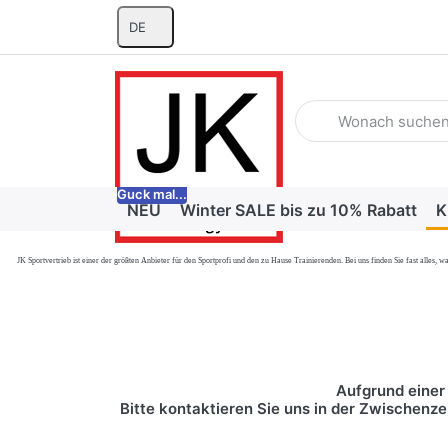
DE
Geben Sie einen Suchb
Guck mal...
NEU
Winter SALE bis zu 10% Rabatt
K
JK Sportvertrieb
ist einer der größten Anbieter für den Sportprofi und den zu Hause Trainierenden. Bei uns finden Sie fast alle
Aufgrund einer 
Bitte kontaktieren Sie uns in der Zwischenze