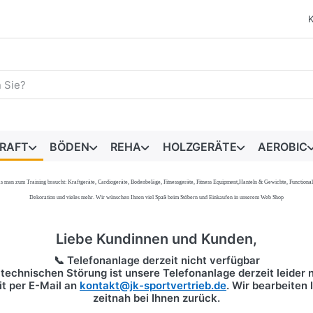
egriff ein. Während Sie tippen, erscheinen automatisch erste 
RAFT
BÖDEN
REHA
HOLZGERÄTE
AEROBIC
s, was man zum Training braucht: Kraftgeräte, Cardiogeräte, Bodenbeläge, Fitnessgeräte, Fitness Equipment,Hanteln & Gewichte, Functi
Dekoration und vieles mehr. Wir wünschen Ihnen viel Spaß beim Stöbern und Einkaufen in unserem Web Shop
Liebe Kundinnen und Kunden,
📞 Telefonanlage derzeit nicht verfügbar
technischen Störung ist unsere Telefonanlage derzeit leider n
it per
E-Mail
an
kontakt@jk-sportvertrieb.de
. Wir bearbeiten
zeitnah bei Ihnen zurück.