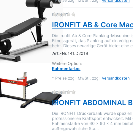
*
Preise zzgl. MwSt., zzgl.
Versandkosten
Zu diesem Produkt liegen 
IRONFIT
IRONFIT AB & Core Ma
Die Ironfit Ab & Core Planking-Maschine is
Fitnessgerät, das Planking auf ein völlig
hebt. Dieses neuartige Gerät bietet eine 
Art.-Nr.
141.D2019
Weitere Option:
Rahmenfarbe:
*
Preise zzgl. MwSt., zzgl.
Versandkosten
Zu diesem Produkt liegen 
IRONFIT
IRONFIT ABDOMINAL 
Die IRONFIT Drückerbank wurde speziell 
professionellen Kraftsport entwickelt. Mit 
Rahmenstärke von 60 x 60 x 4 mm bietet
außergewöhnliche Sta…