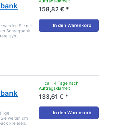
Auftragsklarheit
sbank
158,82 € *
In den Warenkorb
e werden Sie mit
euen Schrägbank
rstellsys…
noch keine Bewertungen vor.
ca. 14 Tage nach
Auftragsklarheit
sbank
133,61 € *
In den Warenkorb
llige
Sie weiter, um
pack kreieren.