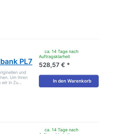
noch keine Bewertungen vor.
ca. 14 Tage nach
Auftragsklarheit
sbank PL7
528,57 € *
riginellen und
chen. Um Ihren
In den Warenkorb
 wir in Zu…
noch keine Bewertungen vor.
ca. 14 Tage nach