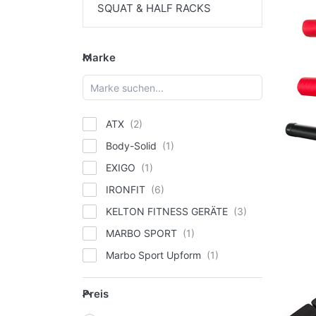
SQUAT & HALF RACKS
Marke
Marke
ATX
Body-Solid
EXIGO
IRONFIT
KELTON FITNESS GERÄTE
MARBO SPORT
Marbo Sport Upform
O'LIVE FITNESS
Preis
Preis
Watson Gym Equipment