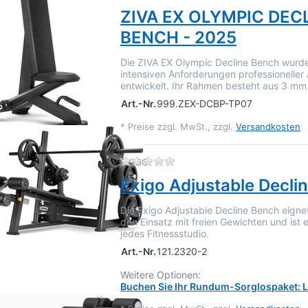
ZIVA EX OLYMPIC DEC
BENCH - 2025
Die ZIVA EX Olympic Decline Bench wurde 
intensiven Anforderungen professioneller 
entwickelt. Ihr Rahmen besteht aus 3 m
Art.-Nr.
999.ZEX-DCBP-TP07
*
Preise zzgl. MwSt., zzgl.
Versandkosten
Zu diesem Produkt liegen 
EXIGO
Exigo Adjustable Decli
Die Exigo Adjustable Decline Bench eignet
den Einsatz mit freien Gewichten und ist 
jedes Fitnessstudio.
Art.-Nr.
121.2320-2
Weitere Optionen:
Buchen Sie Ihr Rundum-Sorglospaket: Li