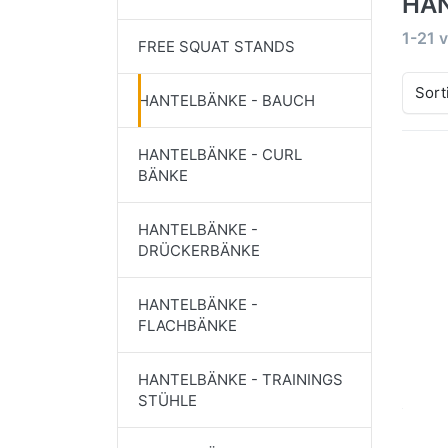
HAN
Suche
1-21
v
FREE SQUAT STANDS
Sort
HANTELBÄNKE - BAUCH
HANTELBÄNKE - CURL
BÄNKE
HANTELBÄNKE -
DRÜCKERBÄNKE
HANTELBÄNKE -
FLACHBÄNKE
HANTELBÄNKE - TRAININGS
STÜHLE