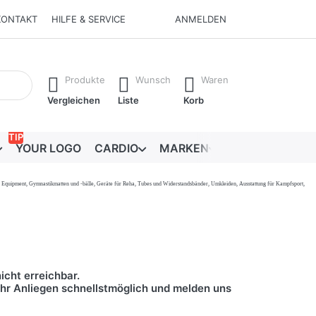
KONTAKT
HILFE & SERVICE
ANMELDEN
Ergebnisse. Drücken Sie die Eingabetaste, um alle Ergebnisse 
Produkte
Wunsch
Waren
Vergleichen
Liste
Korb
TIP
YOUR LOGO
CARDIO
MARKEN
RATGEBER
onal Equipment, Gymnastikmatten und -bälle, Geräte für Reha, Tubes und Widerstandsbänder, Umkleiden, Ausstattung für Kampfsport,
icht erreichbar.
 Ihr Anliegen schnellstmöglich und melden uns