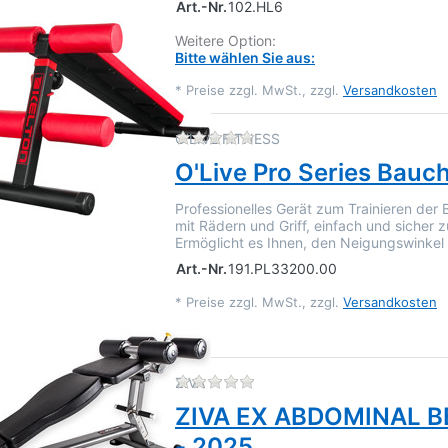
Art.-Nr.
102.HL6
Weitere Option:
Bitte wählen Sie aus:
*
Preise zzgl. MwSt., zzgl.
Versandkosten
Zu diesem Produkt liegen 
O'LIVE FITNESS
O'Live Pro Series Bauc
Professionelles Gerät zum Trainieren de
mit Rädern und Griff, einfach und sicher
Ermöglicht es Ihnen, den Neigungswinkel 
Art.-Nr.
191.PL33200.00
*
Preise zzgl. MwSt., zzgl.
Versandkosten
Zu diesem Produkt liegen 
ZIVA
ZIVA EX ABDOMINAL B
- 2025