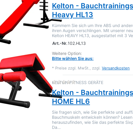
Kelton - Bauchtraining
Heavy HL13
Kümmern Sie sich um Ihre ABS und ander
ihren Augen verschlingen. Mit unserer n
Kelton HEAVY HL13, ausgestattet mit 3 Ve
Art.-Nr.
102.HL13
Weitere Option:
Bitte wählen Sie aus:
*
Preise zzgl. MwSt., zzgl.
Versandkosten
Zu diesem Produkt liegen 
KELTON FITNESS GERÄTE
Kelton - Bauchtraining
HOME HL6
Sie fragen sich, wie Sie perfekte und auffä
Bauchmuskeln entwickeln können? Lesen 
herauszufinden, wie Sie das perfekte Six
Da…