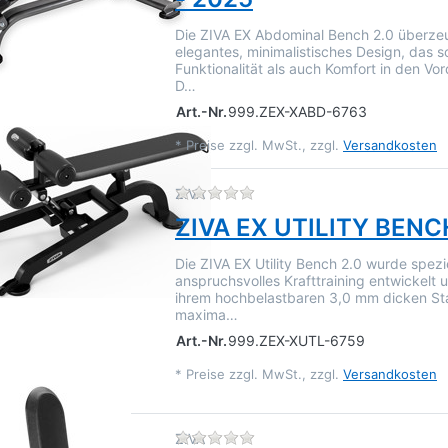
Die ZIVA EX Abdominal Bench 2.0 überzeu
elegantes, minimalistisches Design, das 
Funktionalität als auch Komfort in den Vor
D…
Art.-Nr.
999.ZEX-XABD-6763
*
Preise zzgl. MwSt., zzgl.
Versandkosten
Zu diesem Produkt liegen 
ZIVA
ZIVA EX UTILITY BENC
Die ZIVA EX Utility Bench 2.0 wurde spezie
anspruchsvolles Krafttraining entwickelt u
ihrem hochbelastbaren 3,0 mm dicken S
maxima…
Art.-Nr.
999.ZEX-XUTL-6759
*
Preise zzgl. MwSt., zzgl.
Versandkosten
Zu diesem Produkt liegen 
ZIVA