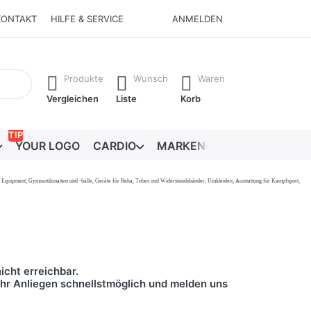
KONTAKT
HILFE & SERVICE
ANMELDEN
Ergebnisse. Drücken Sie die Eingabetaste, um alle Ergebnisse 
Produkte
Wunsch
Waren
Vergleichen
Liste
Korb
TIP
YOUR LOGO
CARDIO
MARKEN
RATGEBER
onal Equipment, Gymnastikmatten und -bälle, Geräte für Reha, Tubes und Widerstandsbänder, Umkleiden, Ausstattung für Kampfsport,
icht erreichbar.
 Ihr Anliegen schnellstmöglich und melden uns