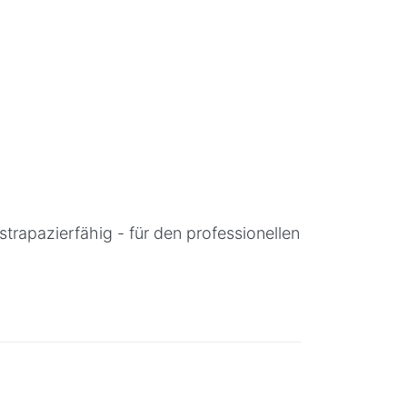
strapazierfähig - für den professionellen
Sie ENTER
Drücken Sie ENTER
 Optionen
für mehr Optionen