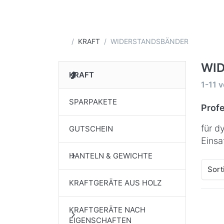
Startseite
KRAFT
WIDERSTANDSBÄNDER
WI
KRAFT
Suche
1-11
v
SPARPAKETE
Prof
für d
GUTSCHEIN
Einsa
HANTELN & GEWICHTE
Sort
KRAFTGERÄTE AUS HOLZ
KRAFTGERÄTE NACH
Dr
EIGENSCHAFTEN
EN