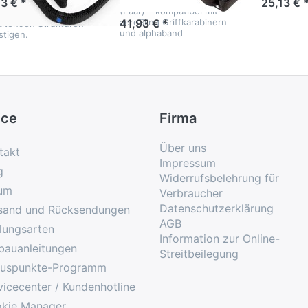
res
alphaband
13 € *
25,13 € 
7-10 Tage
(Paar) – kompatibel mit
ningsequipment leicht
aeroSling Griffkarabinern
41,93 € *
altenden Strukturen
und alphaband
stigen.
ice
Firma
Über uns
takt
Impressum
g
Widerrufsbelehrung für
um
Verbraucher
Datenschutzerklärung
sand und Rücksendungen
AGB
lungsarten
Information zur Online-
bauanleitungen
Streitbeilegung
uspunkte-Programm
vicecenter / Kundenhotline
kie Manager