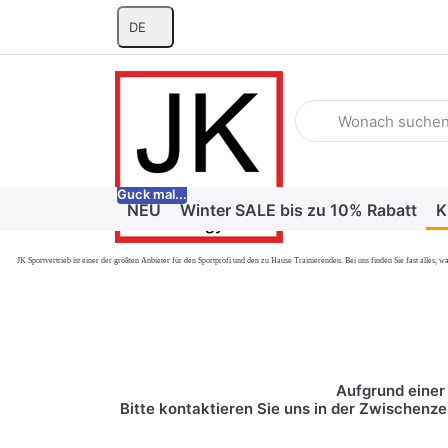
DE
Geben Sie einen Suchb
Guck mal...
NEU
Winter SALE bis zu 10% Rabatt
K
JK Sportvertrieb
ist einer der größten Anbieter für den Sportprofi und den zu Hause Trainierenden. Bei uns finden Sie fast alle
Aufgrund einer 
Bitte kontaktieren Sie uns in der Zwischenze