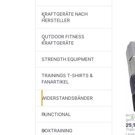
Op
KRAFTGERÄTE NACH
Min
HERSTELLER
- 
Fit
OUTDOOR FITNESS
KRAFTGERÄTE
AERO
STRENGTH EQUIPMENT
Ae
Mi
TRAININGS T-SHIRTS &
4 
FANARTIKEL
- 
- 
WIDERSTANDSBÄNDER
Waru
Gerä
FUNCTIONAL
auch
4
geht
Mini
25,
Trai
BOXTRAINING
Leve