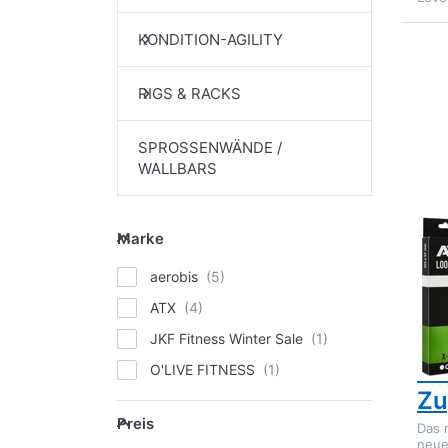
KONDITION-AGILITY
Drü
fü
zu
RIGS & RACKS
Wid
Z
SPROSSENWÄNDE /
WALLBARS
Marke
Marke
ATX
AT
aerobis
Ba
ATX
Wi
JKF Fitness Winter Sale
in
O'LIVE FITNESS
Zu
Preis
Preis
Das 
neue