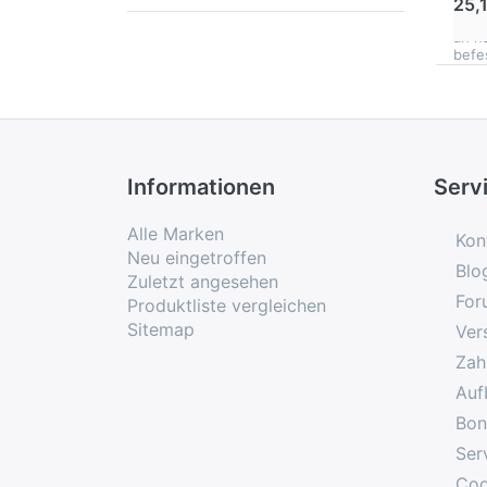
ande
25,
Trai
an h
befe
Informationen
Serv
Alle Marken
Kon
Neu eingetroffen
Blo
Zuletzt angesehen
For
Produktliste vergleichen
Sitemap
Ver
Zah
Auf
Bon
Ser
Coo