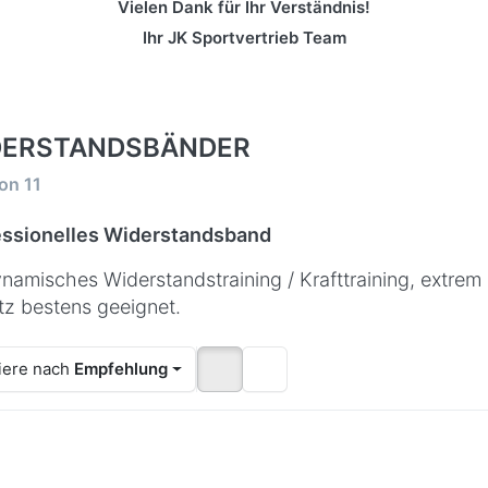
Vielen Dank für Ihr Verständnis!
Ihr JK Sportvertrieb Team
DERSTANDSBÄNDER
rgebnisse:
on
11
essionelles Widerstandsband
ynamisches Widerstandstraining / Krafttraining, extrem 
tz bestens geeignet.
iere nach
Empfehlung
ücken Sie
Drücken
Drücken 
TER für
Sie ENTER
für mehr