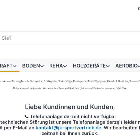
egriff ein. Während Sie tippen, erscheinen automatisch erste 
RAFT
BÖDEN
REHA
HOLZGERÄTE
AEROBIC
s, was man zum Training braucht: Kraftgeräte, Cardiogeräte, Bodenbeläge, Fitnessgeräte, Fitness Equipment,Hanteln & Gewichte, Functi
Dekoration und vieles mehr. Wir wünschen Ihnen viel Spaß beim Stöbern und Einkaufen in unserem Web Shop
Liebe Kundinnen und Kunden,
📞 Telefonanlage derzeit nicht verfügbar
technischen Störung ist unsere Telefonanlage derzeit leider n
it per
E-Mail
an
kontakt@jk-sportvertrieb.de
. Wir bearbeiten
zeitnah bei Ihnen zurück.