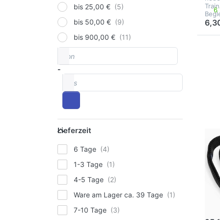
Trai
bis 25,00 €
6
Begl
6,3
bis 50,00 €
bis 900,00 €
von
Dr
Preisspanne
E
-
für
bis
Opt
ae
An
S
Lieferzeit
Lieferzeit
6 Tage
AERO
ae
1-3 Tage
An
4-5 Tage
Mit 
Ware am Lager ca. 39 Tage
Anke
Sling
7
7-10 Tage
Wide