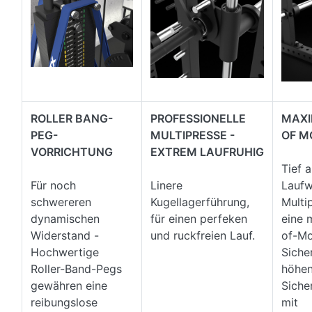
ROLLER BANG-
PROFESSIONELLE
MAXI
PEG-
MULTIPRESSE -
OF M
VORRICHTUNG
EXTREM LAUFRUHIG
Tief 
Für noch
Linere
Laufw
schwereren
Kugellagerführung,
Multi
dynamischen
für einen perfeken
eine 
Widerstand -
und ruckfreien Lauf.
of-Mo
Hochwertige
Siche
Roller-Band-Pegs
höhen
gewähren eine
Siche
reibungslose
mit