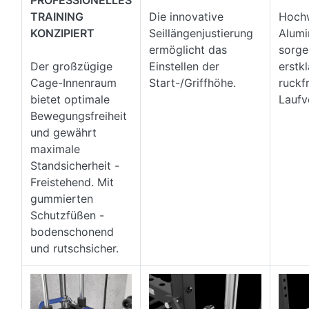
PROFESSIONELLES
TRAINING
Die innovative
Hoch
KONZIPIERT
Seillängenjustierung
Alumi
ermöglicht das
sorge
Der großzügige
Einstellen der
erstk
Cage-Innenraum
Start-/Griffhöhe.
ruckf
bietet optimale
Laufv
Bewegungsfreiheit
und gewährt
maximale
Standsicherheit -
Freistehend. Mit
gummierten
Schutzfüßen -
bodenschonend
und rutschsicher.