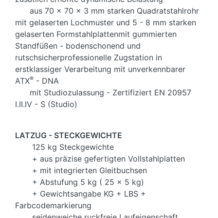
aus 70 x 70 x 3 mm starken Quadratstahlrohr
mit gelaserten Lochmuster und 5 - 8 mm starken
gelaserten Formstahlplatten
mit gummierten
Standfüßen - bodenschonend und
rutschsicher
professionelle Zugstation in
erstklassiger Verarbeitung mit unverkennbarer
®
ATX
- DNA
mit Studiozulassung - Zertifiziert EN 20957
I.II.IV - S (Studio)
LATZUG - STECKGEWICHTE
125 kg Steckgewichte
+ aus präzise gefertigten Vollstahlplatten
+ mit integrierten Gleitbuchsen
+ Abstufung 5 kg ( 25 x 5 kg)
+ Gewichtsangabe KG + LBS +
Farbcodemarkierung
seidenweiche ruckfreie Laufeigenschaft