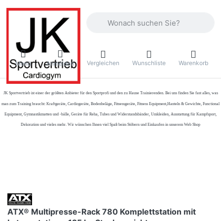
Geben Sie einen Suchbegriff ein. Währ
Vergleichen
Wunschliste
Warenkorb
Menü
Anmelden
JK Sportvertrieb
ist einer der größten Anbieter für den Sportprofi und den zu Hause Trainierenden. Bei uns finden Sie fast alles, was
man zum Training braucht: Kraftgeräte, Cardiogeräte, Bodenbeläge, Fitnessgeräte, Fitness Equipment,Hanteln & Gewichte, Functional
Equipment, Gymnastikmatten und -bälle, Geräte für Reha, Tubes und Widerstandsbänder, Umkleiden, Ausstattung für Kampfsport,
Dekoration und vieles mehr. Wir wünschen Ihnen viel Spaß beim Stöbern und Einkaufen in unserem Web Shop
ATX® Multipresse-Rack 780 Komplettstation mit