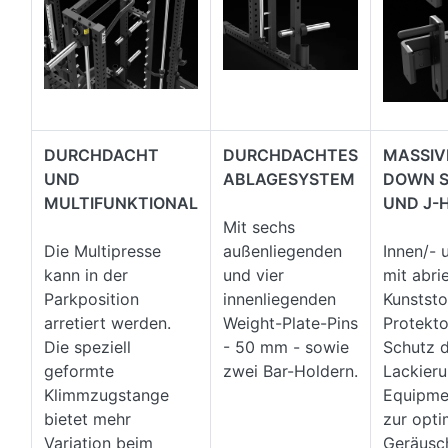
DURCHDACHT
DURCHDACHTES
MASSIVE
UND
ABLAGESYSTEM
DOWN S
MULTIFUNKTIONAL
UND J-
Mit sechs
Die Multipresse
außenliegenden
Innen/-
kann in der
und vier
mit abri
Parkposition
innenliegenden
Kunststo
arretiert werden.
Weight-Plate-Pins
Protekt
Die speziell
- 50 mm - sowie
Schutz 
geformte
zwei Bar-Holdern.
Lackier
Klimmzugstange
Equipme
bietet mehr
zur opti
Variation beim
Geräusc