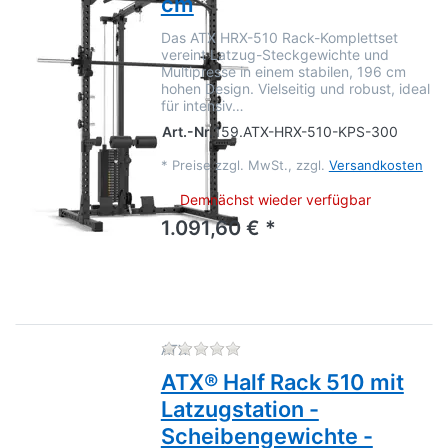
cm
Das ATX HRX-510 Rack-Komplettset
vereint Latzug-Steckgewichte und
Multipresse in einem stabilen, 196 cm
hohen Design. Vielseitig und robust, ideal
für intensiv…
Art.-Nr.
159.ATX-HRX-510-KPS-300
*
Preise zzgl. MwSt., zzgl.
Versandkosten
Demnächst wieder verfügbar
1.091,60 € *
Zu diesem Produkt liegen no
ATX
ATX® Half Rack 510 mit
Latzugstation -
Scheibengewichte -