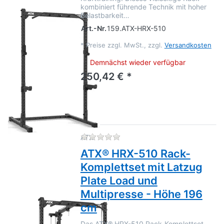
kombiniert führende Technik mit hoher
Belastbarkeit…
Art.-Nr.
159.ATX-HRX-510
*
Preise zzgl. MwSt., zzgl.
Versandkosten
Demnächst wieder verfügbar
250,42 € *
Zu diesem Produkt liegen no
ATX
ATX® HRX-510 Rack-
Komplettset mit Latzug
Plate Load und
Multipresse - Höhe 196
cm
Das ATX® HRX-510 Rack-Komplettset