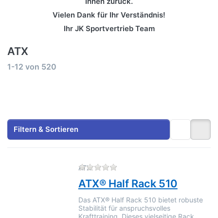
Ihnen zurück.
Vielen Dank für Ihr Verständnis!
Ihr JK Sportvertrieb Team
ATX
Suchergebnisse:
1-12
von
520
Filtern & Sortieren
Zu diesem Produkt liegen no
ATX
ATX® Half Rack 510
Das ATX® Half Rack 510 bietet robuste
Stabilität für anspruchsvolles
Krafttraining. Dieses vielseitige Rack