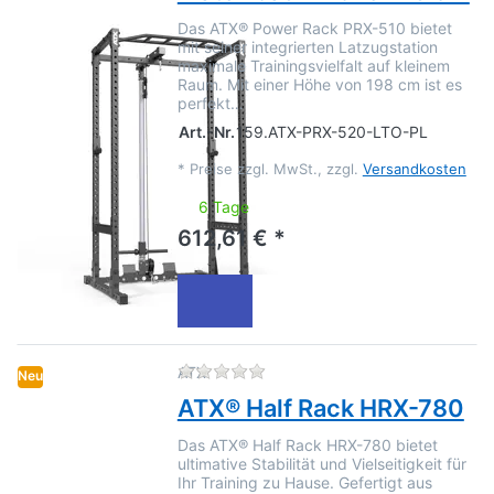
Das ATX® Power Rack PRX-510 bietet
mit seiner integrierten Latzugstation
maximale Trainingsvielfalt auf kleinem
Raum. Mit einer Höhe von 198 cm ist es
perfekt…
Art.-Nr.
159.ATX-PRX-520-LTO-PL
*
Preise zzgl. MwSt., zzgl.
Versandkosten
6 Tage
612,61 € *
Zu diesem Produkt liegen no
ATX
Neu
ATX® Half Rack HRX-780
Das ATX® Half Rack HRX-780 bietet
ultimative Stabilität und Vielseitigkeit für
Ihr Training zu Hause. Gefertigt aus