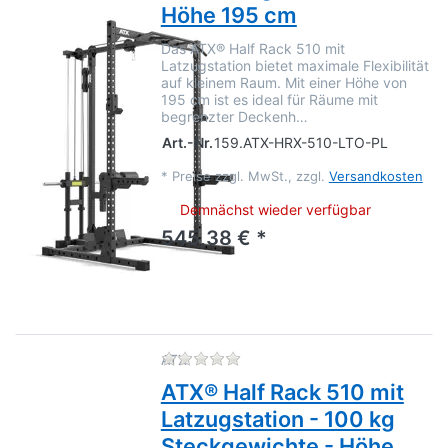
Höhe 195 cm
Das ATX® Half Rack 510 mit
Latzugstation bietet maximale Flexibilität
auf kleinem Raum. Mit einer Höhe von
195 cm ist es ideal für Räume mit
begrenzter Deckenh…
Art.-Nr.
159.ATX-HRX-510-LTO-PL
*
Preise zzgl. MwSt., zzgl.
Versandkosten
Demnächst wieder verfügbar
545,38 € *
Zu diesem Produkt liegen no
ATX
ATX® Half Rack 510 mit
Latzugstation - 100 kg
Steckgewichte - Höhe