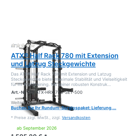
Zu diesem Produkt liegen noch keine Bewertu
ATX
ATX® Half Rack 780 mit Extension
und Latzug Steckgewichte
Das ATX® Half Rack 780 mit Extension und Latzug
Steckgewichte bietet maximale Stabilität und Vielseitigkeit
für Ihr Krafttraining. Mit seiner robusten Konstruk…
Art.-Nr.
159.ATX-HRX-780-SET-500
Weitere Option:
Buchen Sie Ihr Rundum-Sorglospaket: Lieferung,...
*
Preise zzgl. MwSt., zzgl.
Versandkosten
ab September 2026