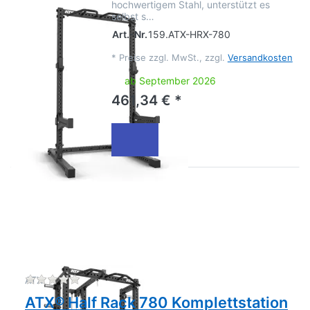
hochwertigem Stahl, unterstützt es
selbst s…
Art.-Nr.
159.ATX-HRX-780
*
Preise zzgl. MwSt., zzgl.
Versandkosten
ab September 2026
461,34 € *
Zu diesem Produkt liegen noch keine Bewertu
ATX
ATX® Half Rack 780 Komplettstation