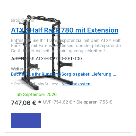
Zu diesem Produkt liegen noch keine Bewertu
ATX
ATX® Half Rack 780 mit Extension
Entfesseln Sie Ihr Trainingspotenzial mit dem ATX® Half
Rack 780 mit Extension. Dieses robuste, platzsparende
Gerät bietet vielseitige Trainingsmöglichkeiten f…
Art.-Nr.
159.ATX-HRX-780-SET-100
Weitere Option:
Buchen Sie Ihr Rundum-Sorglospaket: Lieferung,...
*
Preise zzgl. MwSt., zzgl.
Versandkosten
ab September 2026
UVP:
754,62 € *
Sie sparen:
7,56 €
747,06 € *