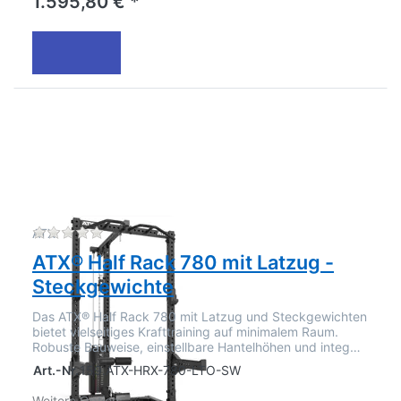
1.595,80 € *
Zu diesem Produkt liegen noch keine Bewertu
ATX
ATX® Half Rack 780 mit Latzug -
Steckgewichte
Das ATX® Half Rack 780 mit Latzug und Steckgewichten
bietet vielseitiges Krafttraining auf minimalem Raum.
Robuste Bauweise, einstellbare Hantelhöhen und integ…
Art.-Nr.
159.ATX-HRX-780-LTO-SW
Weitere Option: