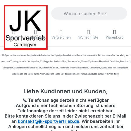
Geben Sie einen Suchbegriff ein. Währ
Vergleichen
Wunschliste
Warenkorb
Menü
Anmelden
JK Sportvertrieb
ist einer der größten Anbieter für den Sportprofi und den zu Hause Trainierenden. Bei uns finden Sie fast alles, was
man zum Training braucht: Kraftgeräte, Cardiogeräte, Bodenbeläge, Fitnessgeräte, Fitness Equipment,Hanteln & Gewichte, Functional
Equipment, Gymnastikmatten und -bälle, Geräte für Reha, Tubes und Widerstandsbänder, Umkleiden, Ausstattung für Kampfsport,
Dekoration und vieles mehr. Wir wünschen Ihnen viel Spaß beim Stöbern und Einkaufen in unserem Web Shop
Liebe Kundinnen und Kunden,
📞 Telefonanlage derzeit nicht verfügbar
Aufgrund einer technischen Störung ist unsere
Telefonanlage derzeit leider nicht erreichbar.
Bitte kontaktieren Sie uns in der Zwischenzeit per
E-Mail
an
kontakt@jk-sportvertrieb.de
. Wir bearbeiten Ihr
Anliegen schnellstmöglich und melden uns zeitnah bei