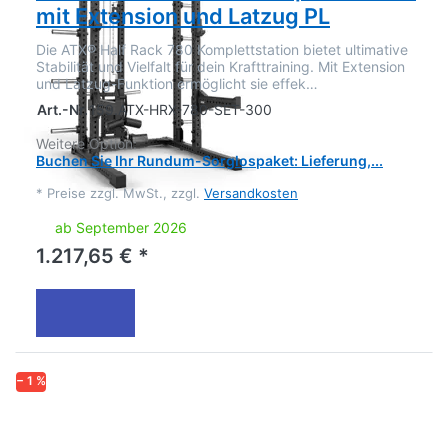
mit Extension und Latzug PL
Die ATX® Half Rack 780 Komplettstation bietet ultimative
Stabilität und Vielfalt für dein Krafttraining. Mit Extension
und Latzug-Funktion ermöglicht sie effek…
Art.-Nr.
159.ATX-HRX-780-SET-300
Weitere Option:
Buchen Sie Ihr Rundum-Sorglospaket: Lieferung,...
*
Preise zzgl. MwSt., zzgl.
Versandkosten
ab September 2026
1.217,65 € *
− 1 %