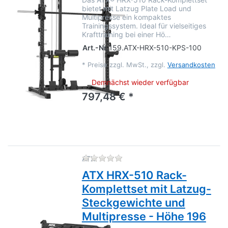
bietet mit Latzug Plate Load und
Multipresse ein kompaktes
Trainingssystem. Ideal für vielseitiges
Krafttraining bei einer Hö…
Art.-Nr.
159.ATX-HRX-510-KPS-100
*
Preise zzgl. MwSt., zzgl.
Versandkosten
Demnächst wieder verfügbar
797,48 € *
Zu diesem Produkt liegen no
ATX
ATX HRX-510 Rack-
Komplettset mit Latzug-
Steckgewichte und
Multipresse - Höhe 196