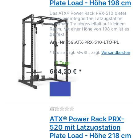
Plate Load - Höhe 198 cm
Das ATX® Power Rack PRX-510 bietet
mit seiner integrierten Latzugstation
maximale Trainingsvielfalt auf kleinem
Raum. Mit einer Höhe von 198 cm ist es
perfekt…
Art.-Nr.
159.ATX-PRX-510-LTO-PL
*
Preise zzgl. MwSt., zzgl.
Versandkosten
6 Tage
604,20 € *
Zu diesem Produkt liegen no
ATX
ATX® Power Rack PRX-
520 mit Latzugstation
Plate Load - Höhe 218 cm