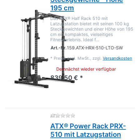
195 cm
Das ATX® Half Rack 510 mit
Latzugstation bietet mit seinen 100 kg
Steckgewichten und einer Höhe von 195
cm ein kompaktes, vielseitiges
Fitnesserlebnis. Ideal f…
Art.-Nr.
159.ATX-HRX-510-LTO-SW
*
Preise zzgl. MwSt., zzgl.
Versandkosten
Demnächst wieder verfügbar
839,50 € *
Zu diesem Produkt liegen no
ATX
ATX® Power Rack PRX-
510 mit Latzugstation