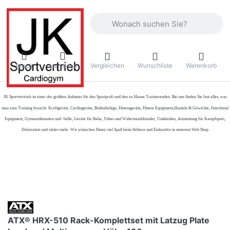
Geben Sie einen Suchbegriff ein. Währ
Vergleichen
Wunschliste
Warenkorb
Menü
Anmelden
JK Sportvertrieb
ist einer der größten Anbieter für den Sportprofi und den zu Hause Trainierenden. Bei uns finden Sie fast alles, was
man zum Training braucht: Kraftgeräte, Cardiogeräte, Bodenbeläge, Fitnessgeräte, Fitness Equipment,Hanteln & Gewichte, Functional
Equipment, Gymnastikmatten und -bälle, Geräte für Reha, Tubes und Widerstandsbänder, Umkleiden, Ausstattung für Kampfsport,
Dekoration und vieles mehr. Wir wünschen Ihnen viel Spaß beim Stöbern und Einkaufen in unserem Web Shop
ATX® HRX-510 Rack-Komplettset mit Latzug Plate