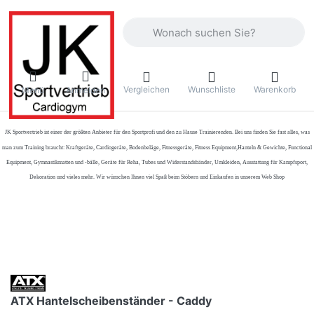
Geben Sie einen Suchbegriff ein. Währ
Vergleichen
Wunschliste
Warenkorb
Menü
Anmelden
JK Sportvertrieb
ist einer der größten Anbieter für den Sportprofi und den zu Hause Trainierenden. Bei uns finden Sie fast alles, was
man zum Training braucht: Kraftgeräte, Cardiogeräte, Bodenbeläge, Fitnessgeräte, Fitness Equipment,Hanteln & Gewichte, Functional
Equipment, Gymnastikmatten und -bälle, Geräte für Reha, Tubes und Widerstandsbänder, Umkleiden, Ausstattung für Kampfsport,
Dekoration und vieles mehr. Wir wünschen Ihnen viel Spaß beim Stöbern und Einkaufen in unserem Web Shop
ATX Hantelscheibenständer - Caddy