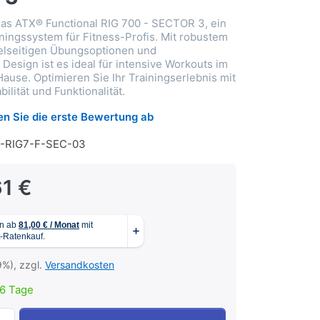
as ATX® Functional RIG 700 - SECTOR 3, ein
iningssystem für Fitness-Profis. Mit robustem
elseitigen Übungsoptionen und
Design ist es ideal für intensive Workouts im
Hause. Optimieren Sie Ihr Trainingserlebnis mit
bilität und Funktionalität.
n Sie die erste Bewertung ab
X-RIG7-F-SEC-03
61 €
9%), zzgl.
Versandkosten
6 Tage
ATX® Functional RIG 700 - SECTOR 3 zu 3.612,61 €, Menge 