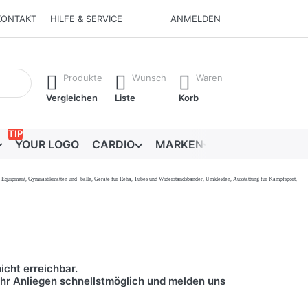
KONTAKT
HILFE & SERVICE
ANMELDEN
Ergebnisse. Drücken Sie die Eingabetaste, um alle Ergebnisse 
Produkte
Wunsch
Waren
Vergleichen
Liste
Korb
TIP
YOUR LOGO
CARDIO
MARKEN
RATGEBER
onal Equipment, Gymnastikmatten und -bälle, Geräte für Reha, Tubes und Widerstandsbänder, Umkleiden, Ausstattung für Kampfsport,
icht erreichbar.
 Ihr Anliegen schnellstmöglich und melden uns