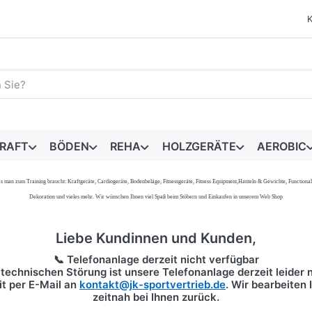
egriff ein. Während Sie tippen, erscheinen automatisch erste 
RAFT
BÖDEN
REHA
HOLZGERÄTE
AEROBIC
s, was man zum Training braucht: Kraftgeräte, Cardiogeräte, Bodenbeläge, Fitnessgeräte, Fitness Equipment,Hanteln & Gewichte, Functi
Dekoration und vieles mehr. Wir wünschen Ihnen viel Spaß beim Stöbern und Einkaufen in unserem Web Shop
Liebe Kundinnen und Kunden,
📞 Telefonanlage derzeit nicht verfügbar
technischen Störung ist unsere Telefonanlage derzeit leider n
it per
E-Mail
an
kontakt@jk-sportvertrieb.de
. Wir bearbeiten
zeitnah bei Ihnen zurück.