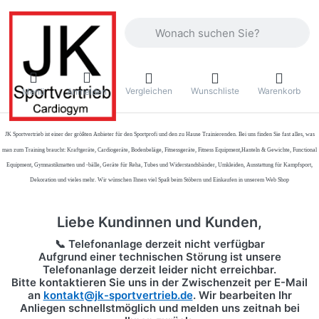
Geben Sie einen Suchbegriff ein. Währ
Vergleichen
Wunschliste
Warenkorb
Menü
Anmelden
JK Sportvertrieb
ist einer der größten Anbieter für den Sportprofi und den zu Hause Trainierenden. Bei uns finden Sie fast alles, was
man zum Training braucht: Kraftgeräte, Cardiogeräte, Bodenbeläge, Fitnessgeräte, Fitness Equipment,Hanteln & Gewichte, Functional
Equipment, Gymnastikmatten und -bälle, Geräte für Reha, Tubes und Widerstandsbänder, Umkleiden, Ausstattung für Kampfsport,
Dekoration und vieles mehr. Wir wünschen Ihnen viel Spaß beim Stöbern und Einkaufen in unserem Web Shop
Liebe Kundinnen und Kunden,
📞 Telefonanlage derzeit nicht verfügbar
Aufgrund einer technischen Störung ist unsere
Telefonanlage derzeit leider nicht erreichbar.
Bitte kontaktieren Sie uns in der Zwischenzeit per
E-Mail
an
kontakt@jk-sportvertrieb.de
. Wir bearbeiten Ihr
Anliegen schnellstmöglich und melden uns zeitnah bei