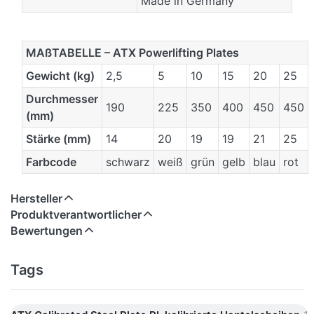
MAßTABELLE – ATX Powerlifting Plates
Gewicht (kg)
2,5
5
10
15
20
25
Durchmesser
190
225
350
400
450
450
(mm)
Stärke (mm)
14
20
19
19
21
25
Farbcode
schwarz
weiß
grün
gelb
blau
rot
Hersteller
Produktverantwortlicher
Bewertungen
Tags