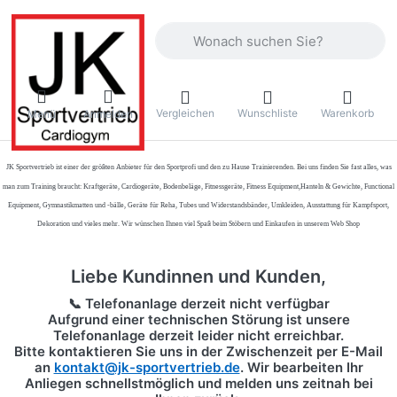
Geben Sie einen Suchbegriff ein. Währ
Vergleichen
Wunschliste
Warenkorb
Menü
Anmelden
JK Sportvertrieb
ist einer der größten Anbieter für den Sportprofi und den zu Hause Trainierenden. Bei uns finden Sie fast alles, was
man zum Training braucht: Kraftgeräte, Cardiogeräte, Bodenbeläge, Fitnessgeräte, Fitness Equipment,Hanteln & Gewichte, Functional
Equipment, Gymnastikmatten und -bälle, Geräte für Reha, Tubes und Widerstandsbänder, Umkleiden, Ausstattung für Kampfsport,
Dekoration und vieles mehr. Wir wünschen Ihnen viel Spaß beim Stöbern und Einkaufen in unserem Web Shop
Liebe Kundinnen und Kunden,
📞 Telefonanlage derzeit nicht verfügbar
Aufgrund einer technischen Störung ist unsere
Telefonanlage derzeit leider nicht erreichbar.
Bitte kontaktieren Sie uns in der Zwischenzeit per
E-Mail
an
kontakt@jk-sportvertrieb.de
. Wir bearbeiten Ihr
Anliegen schnellstmöglich und melden uns zeitnah bei