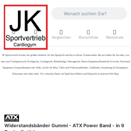
Geben Sie einen Suchbegriff ein. Währ
Vergleichen
Wunschliste
Warenkorb
Menü
Anmelden
JK Sportvertrieb
ist einer der größten Anbieter für den Sportprofi und den zu Hause Trainierenden. Bei uns finden Sie fast alles, was
man zum Training braucht: Kraftgeräte, Cardiogeräte, Bodenbeläge, Fitnessgeräte, Fitness Equipment,Hanteln & Gewichte, Functional
Equipment, Gymnastikmatten und -bälle, Geräte für Reha, Tubes und Widerstandsbänder, Umkleiden, Ausstattung für Kampfsport,
Dekoration und vieles mehr. Wir wünschen Ihnen viel Spaß beim Stöbern und Einkaufen in unserem Web Shop
Widerstandsbänder Gummi - ATX Power Band - in 9