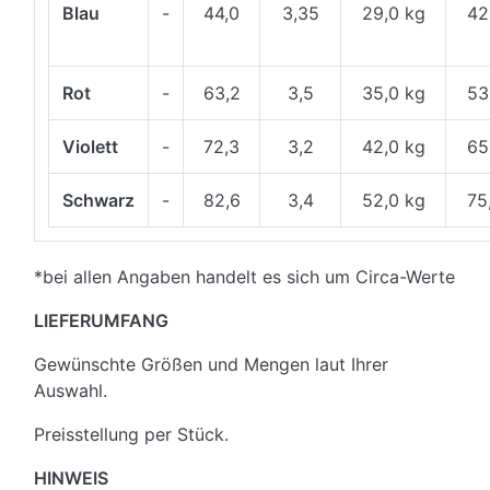
Blau
-
44,0
3,35
29,0 kg
42
Rot
-
63,2
3,5
35,0 kg
53
Violett
-
72,3
3,2
42,0 kg
65
Schwarz
-
82,6
3,4
52,0 kg
75
*bei allen Angaben handelt es sich um Circa-Werte
LIEFERUMFANG
Gewünschte Größen und Mengen laut Ihrer
Auswahl.
Preisstellung per Stück.
HINWEIS