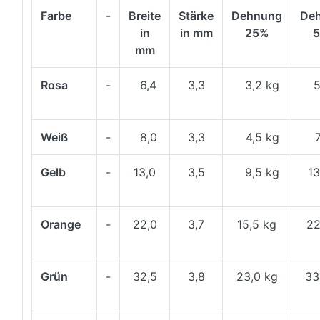
Farbe
-
Breite
Stärke
Dehnung
De
in
in mm
25%
mm
Rosa
-
6,4
3,3
3,2 kg
5,
Weiß
-
8,0
3,3
4,5 kg
7,
Gelb
-
13,0
3,5
9,5 kg
13
Orange
-
22,0
3,7
15,5 kg
22
Grün
-
32,5
3,8
23,0 kg
33