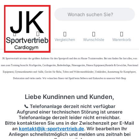
Geben Sie einen Suchbegriff ein. Währ
Vergleichen
Wunschliste
Warenkorb
Menü
Anmelden
JK Sportvertrieb
ist einer der größten Anbieter für den Sportprofi und den zu Hause Trainierenden. Bei uns finden Sie fast alles, was
man zum Training braucht: Kraftgeräte, Cardiogeräte, Bodenbeläge, Fitnessgeräte, Fitness Equipment,Hanteln & Gewichte, Functional
Equipment, Gymnastikmatten und -bälle, Geräte für Reha, Tubes und Widerstandsbänder, Umkleiden, Ausstattung für Kampfsport,
Dekoration und vieles mehr. Wir wünschen Ihnen viel Spaß beim Stöbern und Einkaufen in unserem Web Shop
Liebe Kundinnen und Kunden,
📞 Telefonanlage derzeit nicht verfügbar
Aufgrund einer technischen Störung ist unsere
Telefonanlage derzeit leider nicht erreichbar.
Bitte kontaktieren Sie uns in der Zwischenzeit per
E-Mail
an
kontakt@jk-sportvertrieb.de
. Wir bearbeiten Ihr
Anliegen schnellstmöglich und melden uns zeitnah bei