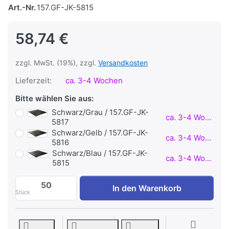
Art.-Nr.
157.GF-JK-5815
58,74 €
zzgl. MwSt. (19%), zzgl.
Versandkosten
Lieferzeit:
ca. 3-4 Wochen
Bitte wählen Sie aus:
Schwarz/Grau / 157.GF-JK-
ca. 3-4 Wochen
5817
Schwarz/Gelb / 157.GF-JK-
ca. 3-4 Wochen
5816
Schwarz/Blau / 157.GF-JK-
ca. 3-4 Wochen
5815
Granuflex® Fitnessboden EPDM COLOR - 
In den Warenkorb
Stück