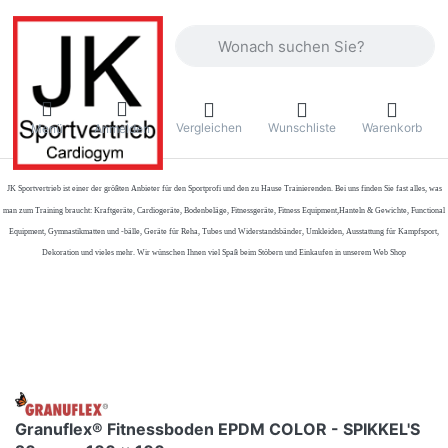
Geben Sie einen Suchbegriff ein. Währ
Vergleichen
Wunschliste
Warenkorb
Menü
Anmelden
JK Sportvertrieb
ist einer der größten Anbieter für den Sportprofi und den zu Hause Trainierenden. Bei uns finden Sie fast alles, was
man zum Training braucht: Kraftgeräte, Cardiogeräte, Bodenbeläge, Fitnessgeräte, Fitness Equipment,Hanteln & Gewichte, Functional
Equipment, Gymnastikmatten und -bälle, Geräte für Reha, Tubes und Widerstandsbänder, Umkleiden, Ausstattung für Kampfsport,
Dekoration und vieles mehr. Wir wünschen Ihnen viel Spaß beim Stöbern und Einkaufen in unserem Web Shop
Granuflex® Fitnessboden EPDM COLOR - SPIKKEL'S