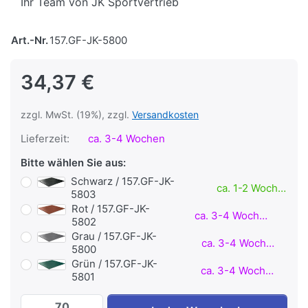
Ihr Team von JK Sportvertrieb
Art.-Nr.
157.GF-JK-5800
34,37 €
zzgl. MwSt. (19%), zzgl.
Versandkosten
Lieferzeit:
ca. 3-4 Wochen
Bitte wählen Sie aus:
Schwarz / 157.GF-JK-
ca. 1-2 Wochen
5803
Rot / 157.GF-JK-
ca. 3-4 Wochen
5802
Grau / 157.GF-JK-
ca. 3-4 Wochen
5800
Grün / 157.GF-JK-
ca. 3-4 Wochen
5801
Granuflex® Fitnessboden BASIC 15 mm - 