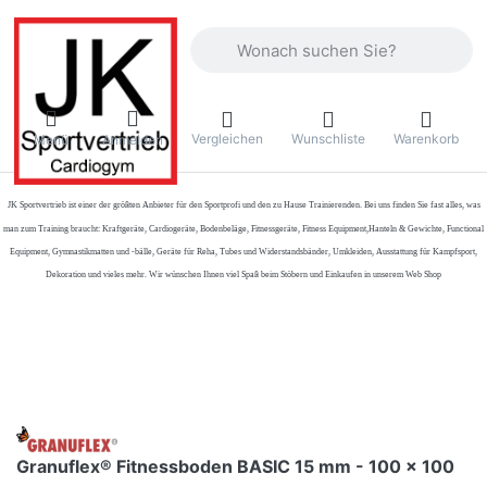
Geben Sie einen Suchbegriff ein. Währ
Vergleichen
Wunschliste
Warenkorb
Menü
Anmelden
JK Sportvertrieb
ist einer der größten Anbieter für den Sportprofi und den zu Hause Trainierenden. Bei uns finden Sie fast alles, was
man zum Training braucht: Kraftgeräte, Cardiogeräte, Bodenbeläge, Fitnessgeräte, Fitness Equipment,Hanteln & Gewichte, Functional
Equipment, Gymnastikmatten und -bälle, Geräte für Reha, Tubes und Widerstandsbänder, Umkleiden, Ausstattung für Kampfsport,
Dekoration und vieles mehr. Wir wünschen Ihnen viel Spaß beim Stöbern und Einkaufen in unserem Web Shop
Granuflex® Fitnessboden BASIC 15 mm - 100 x 100