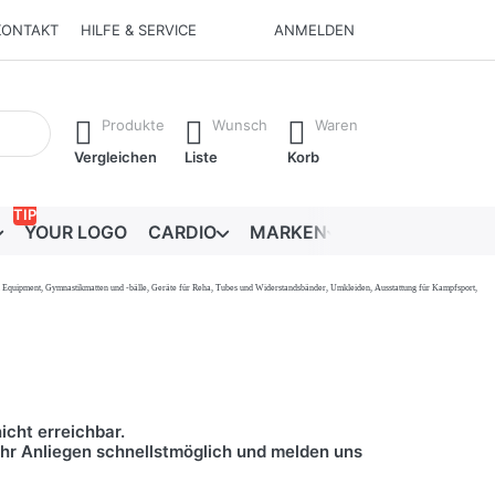
KONTAKT
HILFE & SERVICE
ANMELDEN
Ergebnisse. Drücken Sie die Eingabetaste, um alle Ergebnisse 
Produkte
Wunsch
Waren
Vergleichen
Liste
Korb
TIP
YOUR LOGO
CARDIO
MARKEN
RATGEBER
onal Equipment, Gymnastikmatten und -bälle, Geräte für Reha, Tubes und Widerstandsbänder, Umkleiden, Ausstattung für Kampfsport,
icht erreichbar.
 Ihr Anliegen schnellstmöglich und melden uns