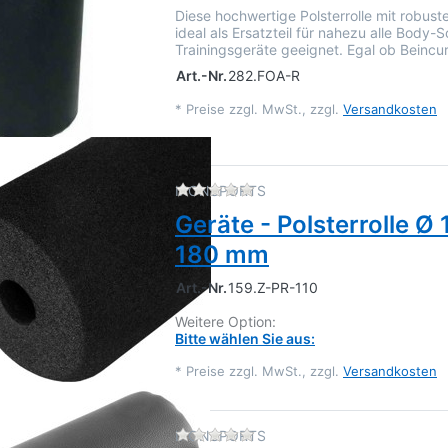
Diese hochwertige Polsterrolle mit robus
ideal als Ersatzteil für nahezu alle Body-S
Trainingsgeräte geeignet. Egal ob Beincur
Art.-Nr.
282.FOA-R
*
Preise zzgl. MwSt., zzgl.
Versandkosten
Zu diesem Produkt liegen 
IRONSPORTS
Geräte - Polsterrolle Ø
180 mm
Art.-Nr.
159.Z-PR-110
Weitere Option:
Bitte wählen Sie aus:
*
Preise zzgl. MwSt., zzgl.
Versandkosten
Zu diesem Produkt liegen 
IRONSPORTS