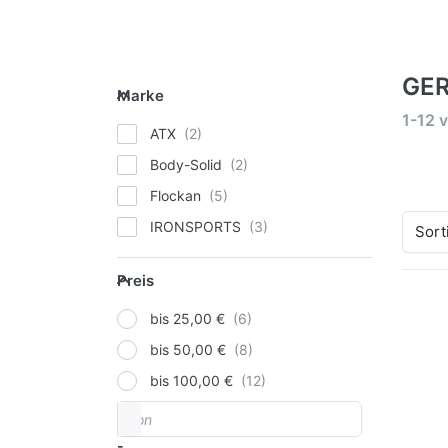
GER
Marke
Marke
Suche
1-12
v
ATX
Body-Solid
Flockan
IRONSPORTS
Sort
Preis
Preis
bis 25,00 €
bis 50,00 €
bis 100,00 €
von
Preisspanne
-