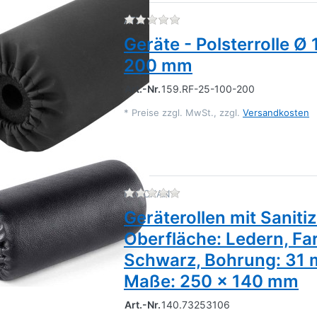
Zu diesem Produkt liegen 
ATX
Geräte - Polsterrolle Ø
200 mm
Art.-Nr.
159.RF-25-100-200
*
Preise zzgl. MwSt., zzgl.
Versandkosten
Zu diesem Produkt liegen 
FLOCKAN
Geräterollen mit Saniti
Oberfläche: Ledern, Fa
Schwarz, Bohrung: 31
Maße: 250 x 140 mm
Art.-Nr.
140.73253106