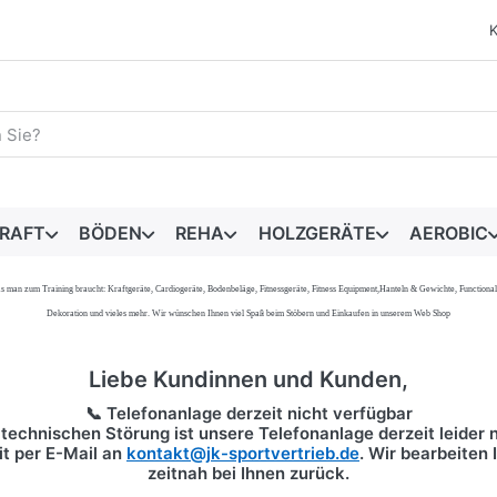
egriff ein. Während Sie tippen, erscheinen automatisch erste 
RAFT
BÖDEN
REHA
HOLZGERÄTE
AEROBIC
s, was man zum Training braucht: Kraftgeräte, Cardiogeräte, Bodenbeläge, Fitnessgeräte, Fitness Equipment,Hanteln & Gewichte, Functi
Dekoration und vieles mehr. Wir wünschen Ihnen viel Spaß beim Stöbern und Einkaufen in unserem Web Shop
Liebe Kundinnen und Kunden,
📞 Telefonanlage derzeit nicht verfügbar
technischen Störung ist unsere Telefonanlage derzeit leider n
it per
E-Mail
an
kontakt@jk-sportvertrieb.de
. Wir bearbeiten
zeitnah bei Ihnen zurück.