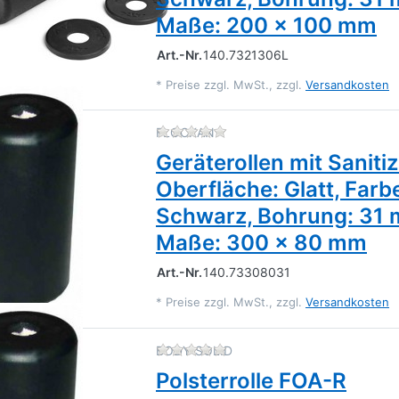
Maße: 200 x 100 mm
Art.-Nr.
140.7321306L
*
Preise zzgl. MwSt., zzgl.
Versandkosten
Zu diesem Produkt liegen 
FLOCKAN
Geräterollen mit Saniti
Oberfläche: Glatt, Farb
Schwarz, Bohrung: 31
Maße: 300 x 80 mm
Art.-Nr.
140.73308031
*
Preise zzgl. MwSt., zzgl.
Versandkosten
Zu diesem Produkt liegen 
BODY-SOLID
Polsterrolle FOA-R