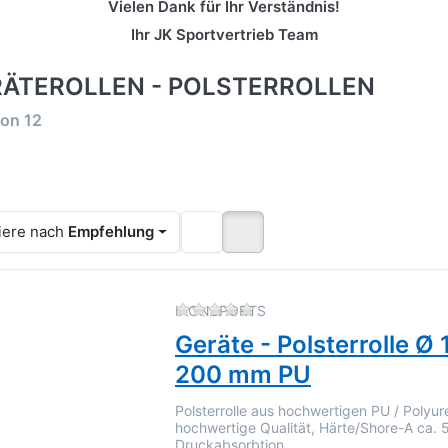
Vielen Dank für Ihr Verständnis!
Ihr JK Sportvertrieb Team
ÄTEROLLEN - POLSTERROLLEN
rgebnisse:
on
12
iere nach
Empfehlung
Zu diesem Produkt liegen 
IRONSPORTS
Geräte - Polsterrolle Ø
200 mm PU
Polsterrolle aus hochwertigen PU / Polyur
hochwertige Qualität, Härte/Shore-A ca. 
Druckabsorbtion...