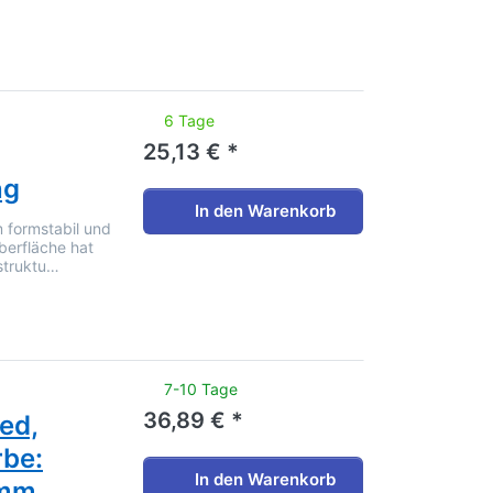
noch keine Bewertungen vor.
6 Tage
25,13 € *
ng
In den Warenkorb
m formstabil und
berfläche hat
struktu…
noch keine Bewertungen vor.
7-10 Tage
36,89 € *
zed,
rbe:
In den Warenkorb
 mm,