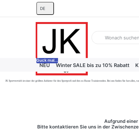
DE
Geben Sie einen Suchb
Guck mal...
NEU
Winter SALE bis zu 10% Rabatt
K
JK Sportvertrieb
ist einer der größten Anbieter für den Sportprofi und den zu Hause Trainierenden. Bei uns finden Sie fast alle
Aufgrund einer 
Bitte kontaktieren Sie uns in der Zwischenze