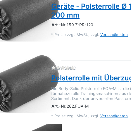
Geräte - Polsterrolle Ø
200 mm
Art.-Nr.
159.Z-PR-120
*
Preise zzgl. MwSt., zzgl.
Versandkosten
Zu diesem Produkt liegen 
BODY-SOLID
Polsterrolle mit Überz
Die Body-Solid Polsterrolle FOA-M ist die 
für nahezu alle Trainingsmaschinen aus 
Sortiment. Dank der universellen Passfor
Art.-Nr.
282.FOA-M
*
Preise zzgl. MwSt., zzgl.
Versandkosten