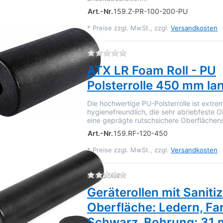
Art.-Nr.
159.Z-PR-100-200-PU
*
Preise zzgl. MwSt., zzgl.
Versandkosten
Zu diesem Produkt liegen 
ATX
ATX LR Foam Roll - PU
Polsterrolle 450 mm la
Die hochwertige PU-Polsterrolle ist extre
hygienefreundlich, die sehr abriebfeste O
eine geprägte rutschsichere Oberflächen
Art.-Nr.
159.RF-120-450
*
Preise zzgl. MwSt., zzgl.
Versandkosten
Zu diesem Produkt liegen 
FLOCKAN
Geräterollen mit Saniti
Oberfläche: Ledern, Fa
Schwarz, Bohrung: 31