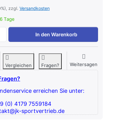
9%), zzgl.
Versandkosten
6 Tage
Geräte - Polsterrolle Ø 100 mm x 200 mm PU zu 12,52 €, Me
In den Warenkorb
Weitersagen
Vergleichen
Fragen?
Fragen?
denservice erreichen Sie unter:
49 (0) 4179 7559184
takt@jk-sportvertrieb.de