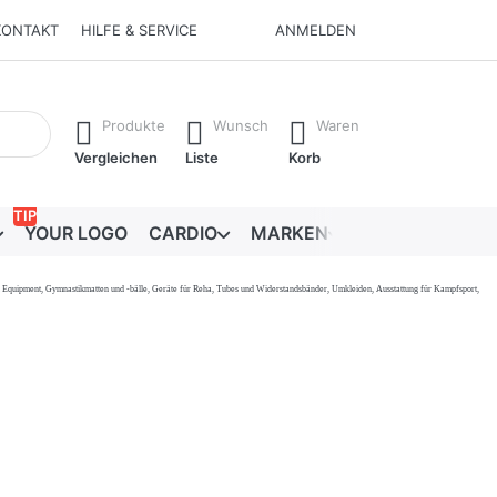
KONTAKT
HILFE & SERVICE
ANMELDEN
Ergebnisse. Drücken Sie die Eingabetaste, um alle Ergebnisse 
Produkte
Wunsch
Waren
Vergleichen
Liste
Korb
TIP
YOUR LOGO
CARDIO
MARKEN
RATGEBER
onal Equipment, Gymnastikmatten und -bälle, Geräte für Reha, Tubes und Widerstandsbänder, Umkleiden, Ausstattung für Kampfsport,