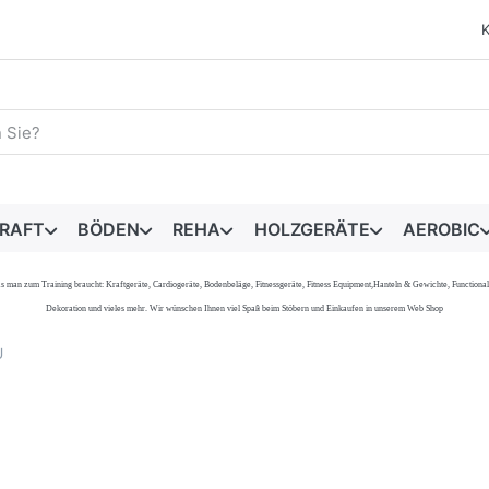
egriff ein. Während Sie tippen, erscheinen automatisch erste 
RAFT
BÖDEN
REHA
HOLZGERÄTE
AEROBIC
s, was man zum Training braucht: Kraftgeräte, Cardiogeräte, Bodenbeläge, Fitnessgeräte, Fitness Equipment,Hanteln & Gewichte, Functi
Dekoration und vieles mehr. Wir wünschen Ihnen viel Spaß beim Stöbern und Einkaufen in unserem Web Shop
U