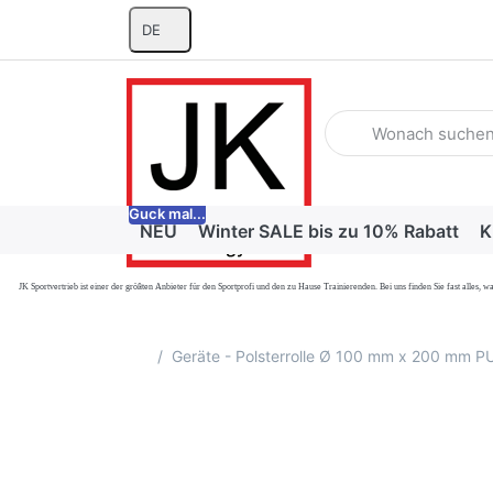
DE
Geben Sie einen Suchb
Guck mal...
NEU
Winter SALE bis zu 10% Rabatt
K
JK Sportvertrieb
ist einer der größten Anbieter für den Sportprofi und den zu Hause Trainierenden. Bei uns finden Sie fast alle
Startseite
Geräte - Polsterrolle Ø 100 mm x 200 mm P