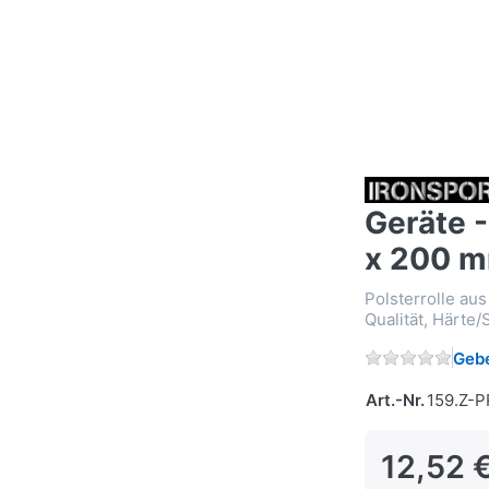
Geräte -
x 200 
Polsterrolle au
Qualität, Härte/
Gebe
Art.-Nr.
159.Z-
12,52 