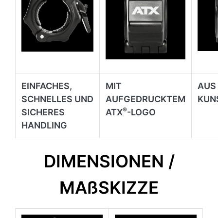
EINFACHES,
MIT
AUS
SCHNELLES UND
AUFGEDRUCKTEM
KUN
®
SICHERES
ATX
-LOGO
HANDLING
DIMENSIONEN /
MAßSKIZZE