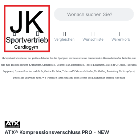
Geben Sie einen Suchbegriff ein. Währ
Vergleichen
Wunschliste
Warenkorb
Menü
Anmelden
JK Sportvertrieb
ist einer der größten Anbieter für den Sportprofi und den zu Hause Trainierenden. Bei uns finden Sie fast alles, was
man zum Training braucht: Kraftgeräte, Cardiogeräte, Bodenbeläge, Fitnessgeräte, Fitness Equipment,Hanteln & Gewichte, Functional
Equipment, Gymnastikmatten und -bälle, Geräte für Reha, Tubes und Widerstandsbänder, Umkleiden, Ausstattung für Kampfsport,
Dekoration und vieles mehr. Wir wünschen Ihnen viel Spaß beim Stöbern und Einkaufen in unserem Web Shop
ATX® Kompressionsverschluss PRO - NEW