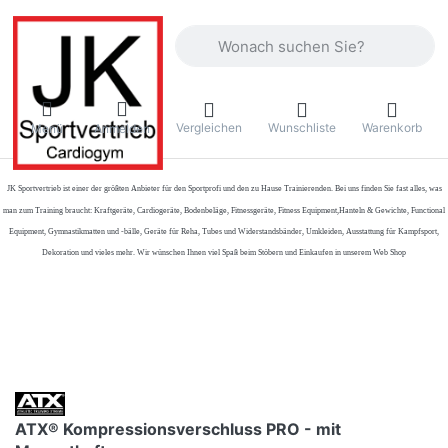
Geben Sie einen Suchbegriff ein. Währ
Vergleichen
Wunschliste
Warenkorb
Menü
Anmelden
JK Sportvertrieb
ist einer der größten Anbieter für den Sportprofi und den zu Hause Trainierenden. Bei uns finden Sie fast alles, was
man zum Training braucht: Kraftgeräte, Cardiogeräte, Bodenbeläge, Fitnessgeräte, Fitness Equipment,Hanteln & Gewichte, Functional
Equipment, Gymnastikmatten und -bälle, Geräte für Reha, Tubes und Widerstandsbänder, Umkleiden, Ausstattung für Kampfsport,
Dekoration und vieles mehr. Wir wünschen Ihnen viel Spaß beim Stöbern und Einkaufen in unserem Web Shop
ATX® Kompressionsverschluss PRO - mit