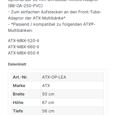
(BB-OA-250-PVC)
- Zum einfachen Aufstecken an den Front-Tube-
Adaptor der ATX-Multibänke*
- *Passend / kompatibel zu folgenden ATX®-
Multibänken:
ATX-MBX-520-II
ATX-MBX-660-II
ATX-MBX-650-II
Datenblatt
Art.-Nr.
ATX-OP-LEA
Marke
ATX
Breite
50 cm
Höhe
67 cm
Tiefe
56 cm