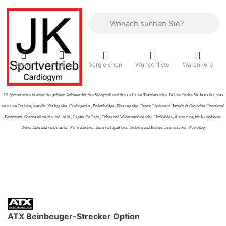
Geben Sie einen Suchbegriff ein. Währ
Vergleichen
Wunschliste
Warenkorb
Menü
Anmelden
JK Sportvertrieb
ist einer der größten Anbieter für den Sportprofi und den zu Hause Trainierenden. Bei uns finden Sie fast alles, was
man zum Training braucht: Kraftgeräte, Cardiogeräte, Bodenbeläge, Fitnessgeräte, Fitness Equipment,Hanteln & Gewichte, Functional
Equipment, Gymnastikmatten und -bälle, Geräte für Reha, Tubes und Widerstandsbänder, Umkleiden, Ausstattung für Kampfsport,
Dekoration und vieles mehr. Wir wünschen Ihnen viel Spaß beim Stöbern und Einkaufen in unserem Web Shop
ATX Beinbeuger-Strecker Option