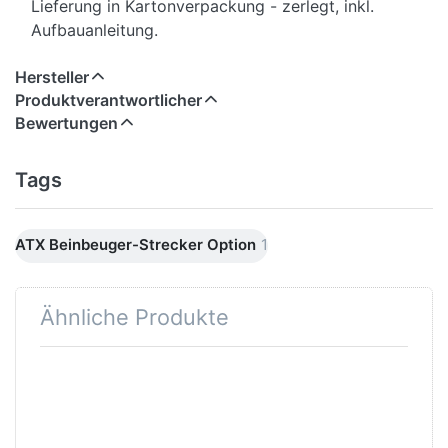
Lieferung in Kartonverpackung - zerlegt, inkl.
Aufbauanleitung.
Hersteller
Produktverantwortlicher
Bewertungen
Tags
ATX Beinbeuger-Strecker Option
1
Ähnliche Produkte
Drücken Sie
Drücken
ENTER für
Sie
mehr
ENTER
Optionen
für mehr
zu ATX®
Optionen