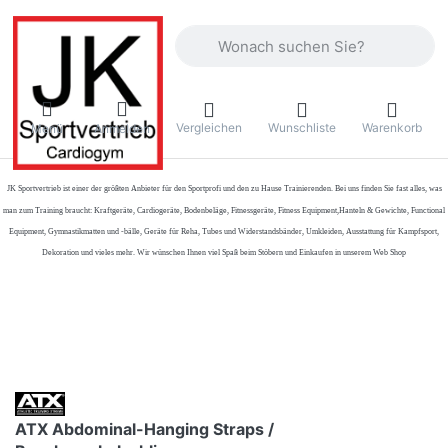
Geben Sie einen Suchbegriff ein. Währ
Vergleichen
Wunschliste
Warenkorb
Menü
Anmelden
JK Sportvertrieb
ist einer der größten Anbieter für den Sportprofi und den zu Hause Trainierenden. Bei uns finden Sie fast alles, was
man zum Training braucht: Kraftgeräte, Cardiogeräte, Bodenbeläge, Fitnessgeräte, Fitness Equipment,Hanteln & Gewichte, Functional
Equipment, Gymnastikmatten und -bälle, Geräte für Reha, Tubes und Widerstandsbänder, Umkleiden, Ausstattung für Kampfsport,
Dekoration und vieles mehr. Wir wünschen Ihnen viel Spaß beim Stöbern und Einkaufen in unserem Web Shop
ATX Abdominal-Hanging Straps /