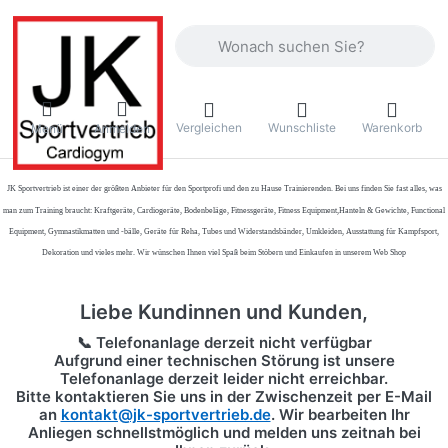
Geben Sie einen Suchbegriff ein. Währ
Vergleichen
Wunschliste
Warenkorb
Menü
Anmelden
JK Sportvertrieb
ist einer der größten Anbieter für den Sportprofi und den zu Hause Trainierenden. Bei uns finden Sie fast alles, was
man zum Training braucht: Kraftgeräte, Cardiogeräte, Bodenbeläge, Fitnessgeräte, Fitness Equipment,Hanteln & Gewichte, Functional
Equipment, Gymnastikmatten und -bälle, Geräte für Reha, Tubes und Widerstandsbänder, Umkleiden, Ausstattung für Kampfsport,
Dekoration und vieles mehr. Wir wünschen Ihnen viel Spaß beim Stöbern und Einkaufen in unserem Web Shop
Liebe Kundinnen und Kunden,
📞 Telefonanlage derzeit nicht verfügbar
Aufgrund einer technischen Störung ist unsere
Telefonanlage derzeit leider nicht erreichbar.
Bitte kontaktieren Sie uns in der Zwischenzeit per
E-Mail
an
kontakt@jk-sportvertrieb.de
. Wir bearbeiten Ihr
Anliegen schnellstmöglich und melden uns zeitnah bei