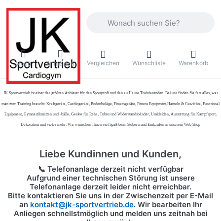
Geben Sie einen Suchbegriff ein. Währ
Vergleichen
Wunschliste
Warenkorb
Menü
Anmelden
JK Sportvertrieb
ist einer der größten Anbieter für den Sportprofi und den zu Hause Trainierenden. Bei uns finden Sie fast alles, was
man zum Training braucht: Kraftgeräte, Cardiogeräte, Bodenbeläge, Fitnessgeräte, Fitness Equipment,Hanteln & Gewichte, Functional
Equipment, Gymnastikmatten und -bälle, Geräte für Reha, Tubes und Widerstandsbänder, Umkleiden, Ausstattung für Kampfsport,
Dekoration und vieles mehr. Wir wünschen Ihnen viel Spaß beim Stöbern und Einkaufen in unserem Web Shop
Liebe Kundinnen und Kunden,
📞 Telefonanlage derzeit nicht verfügbar
Aufgrund einer technischen Störung ist unsere
Telefonanlage derzeit leider nicht erreichbar.
Bitte kontaktieren Sie uns in der Zwischenzeit per
E-Mail
an
kontakt@jk-sportvertrieb.de
. Wir bearbeiten Ihr
Anliegen schnellstmöglich und melden uns zeitnah bei