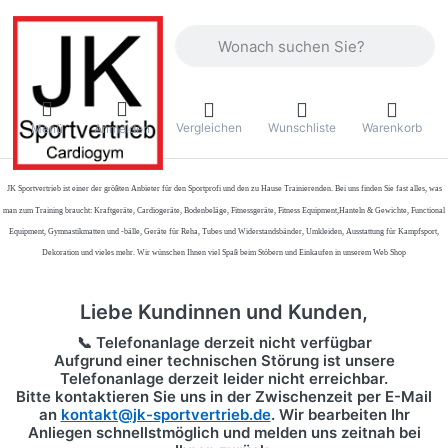
Geben Sie einen Suchbegriff ein. Währ
Vergleichen
Wunschliste
Warenkorb
Menü
Anmelden
JK Sportvertrieb
ist einer der größten Anbieter für den Sportprofi und den zu Hause Trainierenden. Bei uns finden Sie fast alles, was
man zum Training braucht: Kraftgeräte, Cardiogeräte, Bodenbeläge, Fitnessgeräte, Fitness Equipment,Hanteln & Gewichte, Functional
Equipment, Gymnastikmatten und -bälle, Geräte für Reha, Tubes und Widerstandsbänder, Umkleiden, Ausstattung für Kampfsport,
Dekoration und vieles mehr. Wir wünschen Ihnen viel Spaß beim Stöbern und Einkaufen in unserem Web Shop
Liebe Kundinnen und Kunden,
📞 Telefonanlage derzeit nicht verfügbar
Aufgrund einer technischen Störung ist unsere
Telefonanlage derzeit leider nicht erreichbar.
Bitte kontaktieren Sie uns in der Zwischenzeit per
E-Mail
an
kontakt@jk-sportvertrieb.de
. Wir bearbeiten Ihr
Anliegen schnellstmöglich und melden uns zeitnah bei