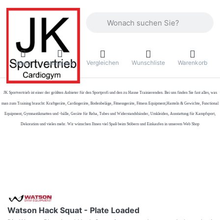
Geben Sie einen Suchbegriff ein. Währ
Vergleichen
Wunschliste
Warenkorb
Menü
Anmelden
JK Sportvertrieb
ist einer der größten Anbieter für den Sportprofi und den zu Hause Trainierenden. Bei uns finden Sie fast alles, was
man zum Training braucht: Kraftgeräte, Cardiogeräte, Bodenbeläge, Fitnessgeräte, Fitness Equipment,Hanteln & Gewichte, Functional
Equipment, Gymnastikmatten und -bälle, Geräte für Reha, Tubes und Widerstandsbänder, Umkleiden, Ausstattung für Kampfsport,
Dekoration und vieles mehr. Wir wünschen Ihnen viel Spaß beim Stöbern und Einkaufen in unserem Web Shop
Watson Hack Squat - Plate Loaded