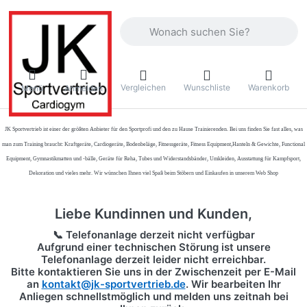
Geben Sie einen Suchbegriff ein. Währ
Vergleichen
Wunschliste
Warenkorb
Menü
Anmelden
JK Sportvertrieb
ist einer der größten Anbieter für den Sportprofi und den zu Hause Trainierenden. Bei uns finden Sie fast alles, was
man zum Training braucht: Kraftgeräte, Cardiogeräte, Bodenbeläge, Fitnessgeräte, Fitness Equipment,Hanteln & Gewichte, Functional
Equipment, Gymnastikmatten und -bälle, Geräte für Reha, Tubes und Widerstandsbänder, Umkleiden, Ausstattung für Kampfsport,
Dekoration und vieles mehr. Wir wünschen Ihnen viel Spaß beim Stöbern und Einkaufen in unserem Web Shop
Liebe Kundinnen und Kunden,
📞 Telefonanlage derzeit nicht verfügbar
Aufgrund einer technischen Störung ist unsere
Telefonanlage derzeit leider nicht erreichbar.
Bitte kontaktieren Sie uns in der Zwischenzeit per
E-Mail
an
kontakt@jk-sportvertrieb.de
. Wir bearbeiten Ihr
Anliegen schnellstmöglich und melden uns zeitnah bei