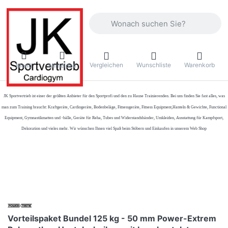
Geben Sie einen Suchbegriff ein. Währ
Vergleichen
Wunschliste
Warenkorb
Menü
Anmelden
JK Sportvertrieb
ist einer der größten Anbieter für den Sportprofi und den zu Hause Trainierenden. Bei uns finden Sie fast alles, was
man zum Training braucht: Kraftgeräte, Cardiogeräte, Bodenbeläge, Fitnessgeräte, Fitness Equipment,Hanteln & Gewichte, Functional
Equipment, Gymnastikmatten und -bälle, Geräte für Reha, Tubes und Widerstandsbänder, Umkleiden, Ausstattung für Kampfsport,
Dekoration und vieles mehr. Wir wünschen Ihnen viel Spaß beim Stöbern und Einkaufen in unserem Web Shop
Vorteilspaket Bundel 125 kg - 50 mm Power-Extrem