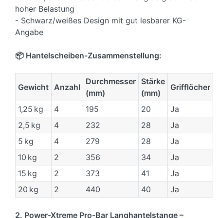
hoher Belastung
- Schwarz/weißes Design mit gut lesbarer KG-
Angabe
📦 Hantelscheiben-Zusammenstellung:
Durchmesser
Stärke
Gewicht
Anzahl
Grifflöcher
(mm)
(mm)
1,25 kg
4
195
20
Ja
2,5 kg
4
232
28
Ja
5 kg
4
279
28
Ja
10 kg
2
356
34
Ja
15 kg
2
373
41
Ja
20 kg
2
440
40
Ja
2. Power-Xtreme Pro-Bar Langhantelstange –