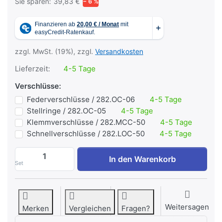
Sie sparen:
39,83 €
− 6 %
zzgl. MwSt. (19%), zzgl.
Versandkosten
Lieferzeit:
4-5 Tage
Verschlüsse:
Federverschlüsse / 282.OC-06
4-5 Tage
Stellringe / 282.OC-05
4-5 Tage
Klemmverschlüsse / 282.MCC-50
4-5 Tage
Schnellverschlüsse / 282.LOC-50
4-5 Tage
Vorteilspaket Bundel 125 kg - 50 mm Pow
In den Warenkorb
Set
Weitersagen
Merken
Vergleichen
Fragen?