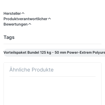
Hersteller
Produktverantwortlicher
Bewertungen
Tags
Vorteilspaket Bundel 125 kg - 50 mm Power-Extrem Polyur
Ähnliche Produkte
Drücken Sie
Drücken Sie
ENTER für
ENTER für
mehr Optionen
mehr
zu
Optionen zu
Vorteilspaket
Vorteilspaket
125 kg - 50
175 kg - 50