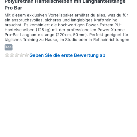
Polyurethan Hantelscheiben mit Langhantelstange
Pro Bar
Mit diesem exklusiven Vorteilspaket erhältst du alles, was du für
ein anspruchsvolles, sicheres und langlebiges Krafttraining
brauchst. Es kombiniert die hochwertigen Power-Extrem PU-
Hantelscheiben (125 kg) mit der professionellen Power-Xtreme
Pro-Bar Langhantelstange (220 cm, 50 mm). Perfekt geeignet für
tägliches Training zu Hause, im Studio oder in Rehaeinrichtungen.
Deal
Geben Sie die erste Bewertung ab