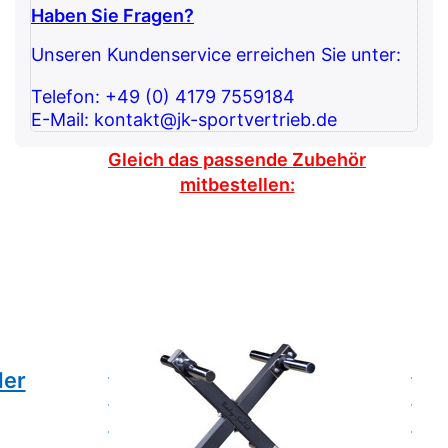
Haben Sie Fragen?
Unseren Kundenservice erreichen Sie unter:
Telefon: +49 (0) 4179 7559184
E-Mail: kontakt@jk-sportvertrieb.de
Gleich das passende Zubehör
mitbestellen:
Drücken Sie ENTER für
Drüc
mehr Optionen zu
me
Hantelscheibenständer
X-Design - Studio
Hant
Hantelscheibenständer
Bo
der
X-Design
Sol
- Studio
Han
OW
Der Body-Solid