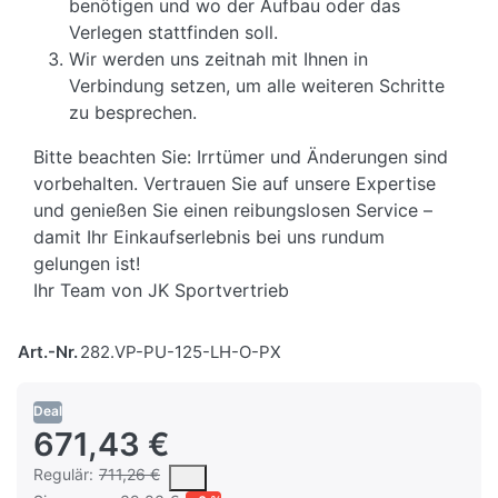
benötigen und wo der Aufbau oder das
Verlegen stattfinden soll.
Wir werden uns zeitnah mit Ihnen in
Verbindung setzen, um alle weiteren Schritte
zu besprechen.
Bitte beachten Sie: Irrtümer und Änderungen sind
vorbehalten. Vertrauen Sie auf unsere Expertise
und genießen Sie einen reibungslosen Service –
damit Ihr Einkaufserlebnis bei uns rundum
gelungen ist!
Ihr Team von JK Sportvertrieb
Art.-Nr.
282.VP-PU-125-LH-O-PX
Deal
671,43 €
Es handelt sich um den mittleren Verkaufspreis, den Kunden fü
Regulär:
711,26 €