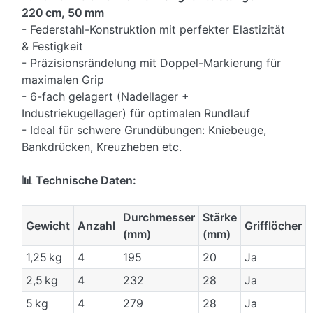
220 cm, 50 mm
- Federstahl-Konstruktion mit perfekter Elastizität
& Festigkeit
- Präzisionsrändelung mit Doppel-Markierung für
maximalen Grip
- 6-fach gelagert (Nadellager +
Industriekugellager) für optimalen Rundlauf
- Ideal für schwere Grundübungen: Kniebeuge,
Bankdrücken, Kreuzheben etc.
📊 Technische Daten:
Durchmesser
Stärke
Gewicht
Anzahl
Grifflöcher
(mm)
(mm)
1,25 kg
4
195
20
Ja
2,5 kg
4
232
28
Ja
5 kg
4
279
28
Ja