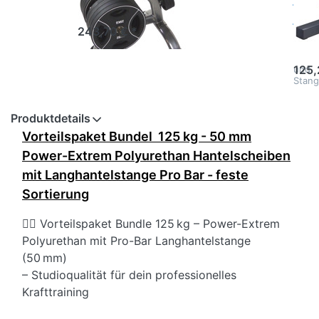
Xtreme OWT-7-16
m
bietet eine
243,70 € *
professionelle
Mit d
und
Solid
platzsparende
Hante
Lösung zur
125,
und
geordneten
Stang
Aufbewahrung
bring
Ihrer 50 mm
maxim
Hantelscheiben
Struk
Produktdetails
💪. Mit seinen 7
Sicher
stabilen…
Vorteilspaket Bundel 125 kg - 50 mm
Ihren
Train
Power-Extrem Polyurethan Hantelscheiben
– ega
Heims
mit Langhantelstange Pro Bar - feste
i…
Sortierung
🏋️‍♂️ Vorteilspaket Bundle 125 kg – Power-Extrem
Polyurethan mit Pro-Bar Langhantelstange
(50 mm)
– Studioqualität für dein professionelles
Krafttraining