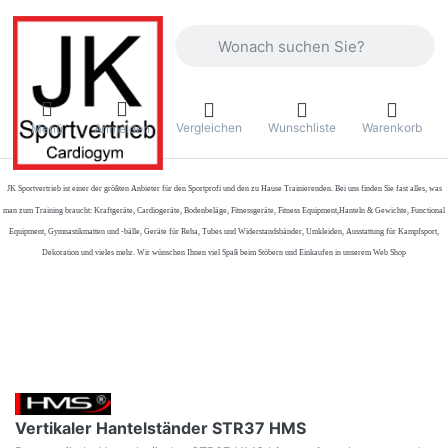
Geben Sie einen Suchbegriff ein. Währ
Vergleichen
Wunschliste
Warenkorb
Menü
Anmelden
JK Sportvertrieb
ist einer der größten Anbieter für den Sportprofi und den zu Hause Trainierenden. Bei uns finden Sie fast alles, was
man zum Training braucht: Kraftgeräte, Cardiogeräte, Bodenbeläge, Fitnessgeräte, Fitness Equipment,Hanteln & Gewichte, Functional
Equipment, Gymnastikmatten und -bälle, Geräte für Reha, Tubes und Widerstandsbänder, Umkleiden, Ausstattung für Kampfsport,
Dekoration und vieles mehr. Wir wünschen Ihnen viel Spaß beim Stöbern und Einkaufen in unserem Web Shop
Vertikaler Hantelständer STR37 HMS