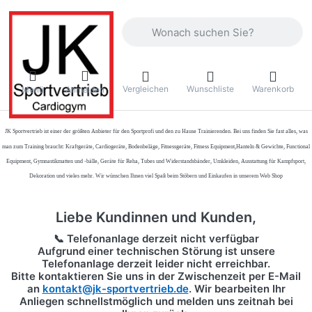
Geben Sie einen Suchbegriff ein. Währ
Vergleichen
Wunschliste
Warenkorb
Menü
Anmelden
JK Sportvertrieb
ist einer der größten Anbieter für den Sportprofi und den zu Hause Trainierenden. Bei uns finden Sie fast alles, was
man zum Training braucht: Kraftgeräte, Cardiogeräte, Bodenbeläge, Fitnessgeräte, Fitness Equipment,Hanteln & Gewichte, Functional
Equipment, Gymnastikmatten und -bälle, Geräte für Reha, Tubes und Widerstandsbänder, Umkleiden, Ausstattung für Kampfsport,
Dekoration und vieles mehr. Wir wünschen Ihnen viel Spaß beim Stöbern und Einkaufen in unserem Web Shop
Liebe Kundinnen und Kunden,
📞 Telefonanlage derzeit nicht verfügbar
Aufgrund einer technischen Störung ist unsere
Telefonanlage derzeit leider nicht erreichbar.
Bitte kontaktieren Sie uns in der Zwischenzeit per
E-Mail
an
kontakt@jk-sportvertrieb.de
. Wir bearbeiten Ihr
Anliegen schnellstmöglich und melden uns zeitnah bei