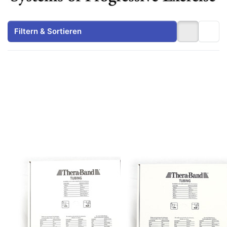
Filtern & Sortieren
Drücken
Drücken
Sie
Sie
ENTER
ENTER
für mehr
für mehr
Optionen
Optionen
zu
zu
Thera-
Thera-
Band®
Band®
Tubing
Tubing
7,5 mtr.,
7,5 mtr.,
spez.
super
stark,
stark,
Farbe:
Farbe:
Zu diesem Produkt liegen noch keine Bewertungen 
Zu diesem Produkt 
Schwarz
Silber
ARTZT
ARTZT
Thera-Band®
Thera-Band®
Tubing 7,5 mtr.,
Tubing 7,5 mtr.,
spez. stark,
super stark,