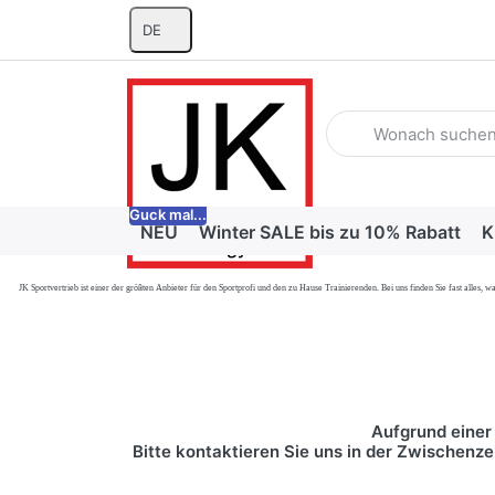
DE
Geben Sie einen Suchb
Guck mal...
NEU
Winter SALE bis zu 10% Rabatt
K
JK Sportvertrieb
ist einer der größten Anbieter für den Sportprofi und den zu Hause Trainierenden. Bei uns finden Sie fast alle
Aufgrund einer 
Bitte kontaktieren Sie uns in der Zwischenze