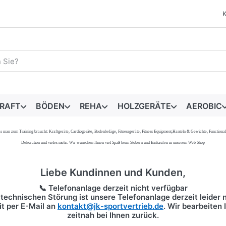
egriff ein. Während Sie tippen, erscheinen automatisch erste 
RAFT
BÖDEN
REHA
HOLZGERÄTE
AEROBIC
s, was man zum Training braucht: Kraftgeräte, Cardiogeräte, Bodenbeläge, Fitnessgeräte, Fitness Equipment,Hanteln & Gewichte, Functi
Dekoration und vieles mehr. Wir wünschen Ihnen viel Spaß beim Stöbern und Einkaufen in unserem Web Shop
Liebe Kundinnen und Kunden,
📞 Telefonanlage derzeit nicht verfügbar
technischen Störung ist unsere Telefonanlage derzeit leider n
it per
E-Mail
an
kontakt@jk-sportvertrieb.de
. Wir bearbeiten
zeitnah bei Ihnen zurück.