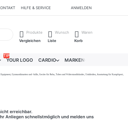
KONTAKT
HILFE & SERVICE
ANMELDEN
Ergebnisse. Drücken Sie die Eingabetaste, um alle Ergebnisse 
Produkte
Wunsch
Waren
Vergleichen
Liste
Korb
TIP
YOUR LOGO
CARDIO
MARKEN
RATGEBER
onal Equipment, Gymnastikmatten und -bälle, Geräte für Reha, Tubes und Widerstandsbänder, Umkleiden, Ausstattung für Kampfsport,
icht erreichbar.
 Ihr Anliegen schnellstmöglich und melden uns