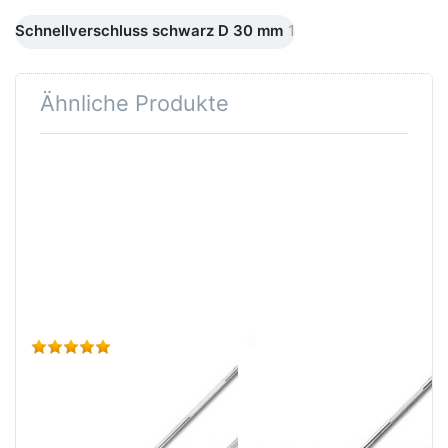
Schnellverschluss schwarz D 30 mm
1
Ähnliche Produkte
Drücken Sie
Drücken Sie
ENTER für mehr
ENTER für mehr
Optionen zu
Optionen zu
Langhantelstange
Langhantelstange
30 mm x 200 cm
30 mm x 183 cm
- glatte
- glatte
Aufnahme
Aufnahme
Bewertung: 5 von 5 Sternen. 1 Bewertung.
Zu diesem Produkt 
IRONSPORTS
IRONSPORTS
Langhantelstange
Langhantelstange
30 mm x 200
30 mm x 183 cm
cm - glatte
- glatte