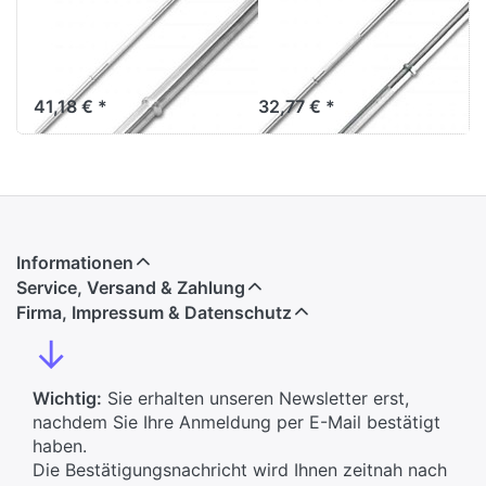
Aufnahme
Aufnahme
Wenn Sie Muskelzuwächse
und Kraftleistungen
ernsthaft vorantreiben
41,18 € *
32,77 € *
möchten, dann gehören
Langhantel-Übungen
zweifelsfrei in Ihr Workout –
nutzen Sie hierfür di…
Informationen
Service, Versand & Zahlung
Firma, Impressum & Datenschutz
↓
Wichtig:
Sie erhalten unseren Newsletter erst,
nachdem Sie Ihre Anmeldung per E-Mail bestätigt
haben.
Die Bestätigungsnachricht wird Ihnen zeitnah nach