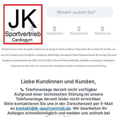
Geben Sie einen Suchbegriff ein. Währ
Vergleichen
Wunschliste
Warenkorb
Menü
Anmelden
JK Sportvertrieb
ist einer der größten Anbieter für den Sportprofi und den zu Hause Trainierenden. Bei uns finden Sie fast alles, was
man zum Training braucht: Kraftgeräte, Cardiogeräte, Bodenbeläge, Fitnessgeräte, Fitness Equipment,Hanteln & Gewichte, Functional
Equipment, Gymnastikmatten und -bälle, Geräte für Reha, Tubes und Widerstandsbänder, Umkleiden, Ausstattung für Kampfsport,
Dekoration und vieles mehr. Wir wünschen Ihnen viel Spaß beim Stöbern und Einkaufen in unserem Web Shop
Liebe Kundinnen und Kunden,
📞 Telefonanlage derzeit nicht verfügbar
Aufgrund einer technischen Störung ist unsere
Telefonanlage derzeit leider nicht erreichbar.
Bitte kontaktieren Sie uns in der Zwischenzeit per
E-Mail
an
kontakt@jk-sportvertrieb.de
. Wir bearbeiten Ihr
Anliegen schnellstmöglich und melden uns zeitnah bei