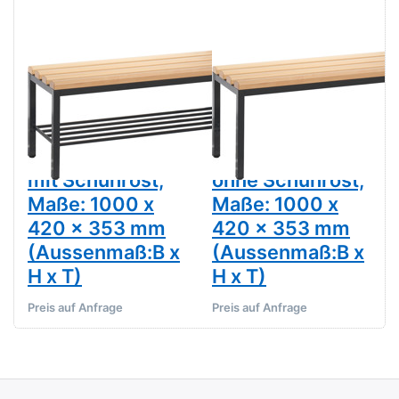
Maße: 1000 x
Maße: 1000 x
420 x 353 mm
420 x 353 mm
(Aussenmaß:B x
(Aussenmaß:B x
H x T)
H x T)
Zu diesem Produkt liegen noch keine Bewertungen 
Zu diesem Produkt 
CP MOEBEL
CP MOEBEL
Freistehende
Freistehende
Sitz- und
Sitz- und
Garderobenbank,
Garderobenbank,
mit Schuhrost,
ohne Schuhrost,
Maße: 1000 x
Maße: 1000 x
420 x 353 mm
420 x 353 mm
(Aussenmaß:B x
(Aussenmaß:B x
H x T)
H x T)
Preis auf Anfrage
Preis auf Anfrage