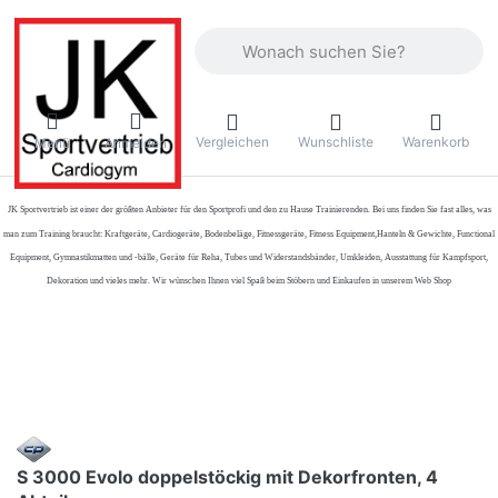
Geben Sie einen Suchbegriff ein. Währ
Vergleichen
Wunschliste
Warenkorb
Menü
Anmelden
JK Sportvertrieb
ist einer der größten Anbieter für den Sportprofi und den zu Hause Trainierenden. Bei uns finden Sie fast alles, was
man zum Training braucht: Kraftgeräte, Cardiogeräte, Bodenbeläge, Fitnessgeräte, Fitness Equipment,Hanteln & Gewichte, Functional
Equipment, Gymnastikmatten und -bälle, Geräte für Reha, Tubes und Widerstandsbänder, Umkleiden, Ausstattung für Kampfsport,
Dekoration und vieles mehr. Wir wünschen Ihnen viel Spaß beim Stöbern und Einkaufen in unserem Web Shop
S 3000 Evolo doppelstöckig mit Dekorfronten, 4