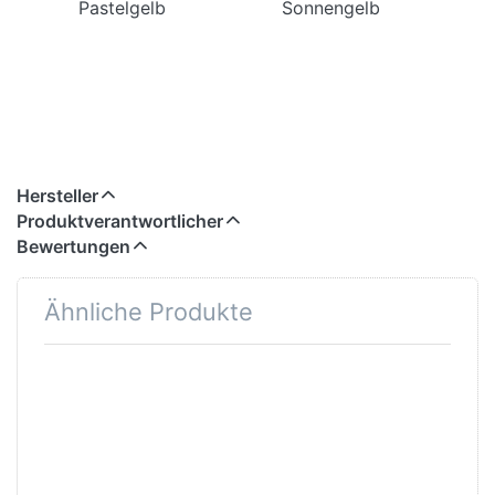
Pastelgelb Sonnengelb
Hersteller
Produktverantwortlicher
Bewertungen
Ähnliche Produkte
Drücken Sie
Drücken Sie
ENTER für mehr
ENTER für mehr
Optionen zu
Optionen zu
Freistehende
Freistehende
Sitz- und
Sitz- und
Garderobenbank,
Garderobenbank,
mit Schuhrost,
ohne Schuhrost,