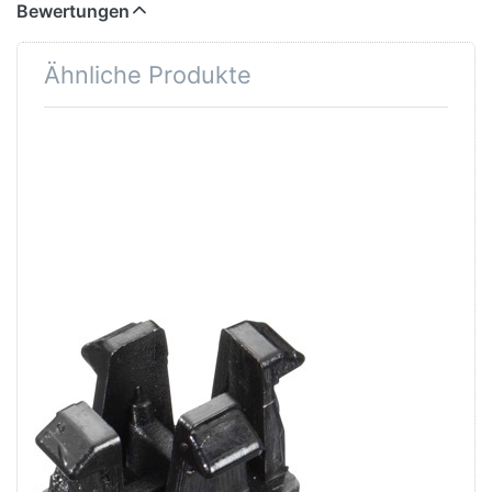
Bewertungen
Ähnliche Produkte
Drücken
Sie
ENTER
für mehr
Optionen
zu
Trendy
Etapa
Clips
Zu diesem Produkt liegen noch keine Bewertungen 
TRENDY SPORT
Trendy Etapa
Clips
Ersatzteil für den Trendy
Etapa