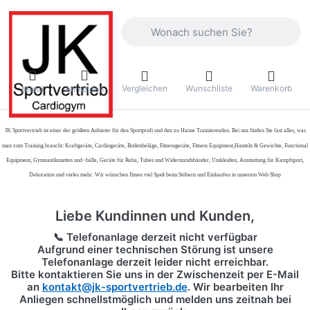
Geben Sie einen Suchbegriff ein. Währ
Vergleichen
Wunschliste
Warenkorb
Menü
Anmelden
JK Sportvertrieb
ist einer der größten Anbieter für den Sportprofi und den zu Hause Trainierenden. Bei uns finden Sie fast alles, was
man zum Training braucht: Kraftgeräte, Cardiogeräte, Bodenbeläge, Fitnessgeräte, Fitness Equipment,Hanteln & Gewichte, Functional
Equipment, Gymnastikmatten und -bälle, Geräte für Reha, Tubes und Widerstandsbänder, Umkleiden, Ausstattung für Kampfsport,
Dekoration und vieles mehr. Wir wünschen Ihnen viel Spaß beim Stöbern und Einkaufen in unserem Web Shop
Liebe Kundinnen und Kunden,
📞 Telefonanlage derzeit nicht verfügbar
Aufgrund einer technischen Störung ist unsere
Telefonanlage derzeit leider nicht erreichbar.
Bitte kontaktieren Sie uns in der Zwischenzeit per
E-Mail
an
kontakt@jk-sportvertrieb.de
. Wir bearbeiten Ihr
Anliegen schnellstmöglich und melden uns zeitnah bei