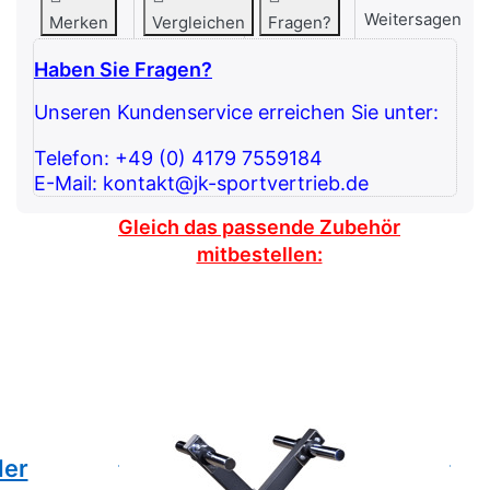
Weitersagen
Merken
Vergleichen
Fragen?
Haben Sie Fragen?
Unseren Kundenservice erreichen Sie unter:
Telefon: +49 (0) 4179 7559184
E-Mail: kontakt@jk-sportvertrieb.de
Gleich das passende Zubehör
mitbestellen:
Drücken Sie ENTER für
Drüc
mehr Optionen zu
me
Hantelscheibenständer
X-Design - Studio
Hant
Hantelscheibenständer
Bo
der
X-Design
Sol