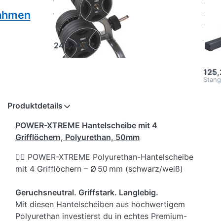
für 50 mm
Sta
nahmen
PRO
Der Power-
Xtreme OWT-7-16
m
bietet eine
243,70 € *
professionelle
Mit d
und
Solid
platzsparende
Hante
Lösung zur
125,
und
geordneten
Stang
Aufbewahrung
bring
Ihrer 50 mm
maxim
Hantelscheiben
Struk
Produktdetails
💪. Mit seinen 7
Sicher
stabilen…
Ihren
POWER-XTREME Hantelscheibe mit 4
Train
– ega
Grifflöchern, Polyurethan, 50mm
Heims
i…
🏋️‍♂️ POWER-XTREME Polyurethan-Hantelscheibe
mit 4 Grifflöchern – Ø 50 mm (schwarz/weiß)
Geruchsneutral. Griffstark. Langlebig.
Mit diesen Hantelscheiben aus hochwertigem
Polyurethan investierst du in echtes Premium-