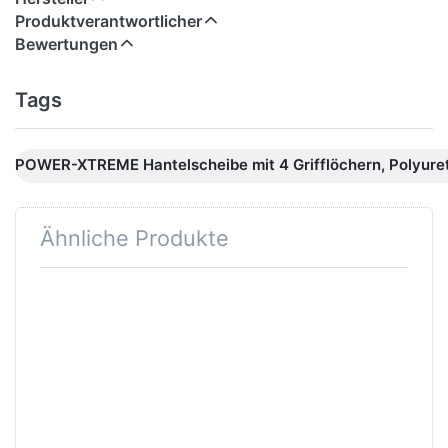
Produktverantwortlicher
Bewertungen
Tags
POWER-XTREME Hantelscheibe mit 4 Grifflöchern, Polyur
Ähnliche Produkte
Drücken Sie ENTER
für mehr Optionen
zu
Kompakthantelsätze,
Polyurethan, 2,5kg-
Abstufung