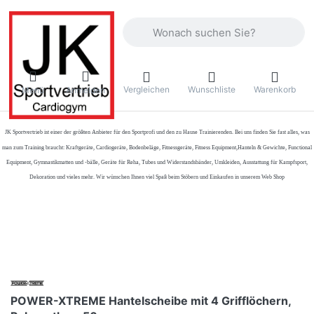
Geben Sie einen Suchbegriff ein. Währ
Vergleichen
Wunschliste
Warenkorb
Menü
Anmelden
JK Sportvertrieb
ist einer der größten Anbieter für den Sportprofi und den zu Hause Trainierenden. Bei uns finden Sie fast alles, was
man zum Training braucht: Kraftgeräte, Cardiogeräte, Bodenbeläge, Fitnessgeräte, Fitness Equipment,Hanteln & Gewichte, Functional
Equipment, Gymnastikmatten und -bälle, Geräte für Reha, Tubes und Widerstandsbänder, Umkleiden, Ausstattung für Kampfsport,
Dekoration und vieles mehr. Wir wünschen Ihnen viel Spaß beim Stöbern und Einkaufen in unserem Web Shop
POWER-XTREME Hantelscheibe mit 4 Grifflöchern,