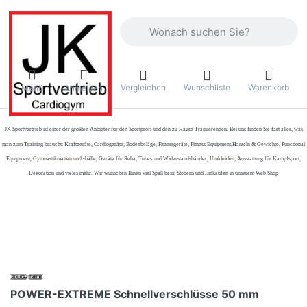
Geben Sie einen Suchbegriff ein. Währ
Vergleichen
Wunschliste
Warenkorb
Menü
Anmelden
JK Sportvertrieb
ist einer der größten Anbieter für den Sportprofi und den zu Hause Trainierenden. Bei uns finden Sie fast alles, was
man zum Training braucht: Kraftgeräte, Cardiogeräte, Bodenbeläge, Fitnessgeräte, Fitness Equipment,Hanteln & Gewichte, Functional
Equipment, Gymnastikmatten und -bälle, Geräte für Reha, Tubes und Widerstandsbänder, Umkleiden, Ausstattung für Kampfsport,
Dekoration und vieles mehr. Wir wünschen Ihnen viel Spaß beim Stöbern und Einkaufen in unserem Web Shop
POWER-EXTREME Schnellverschlüsse 50 mm