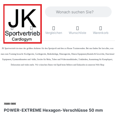
Geben Sie einen Suchbegriff ein. Währ
Vergleichen
Wunschliste
Warenkorb
Menü
Anmelden
JK Sportvertrieb
ist einer der größten Anbieter für den Sportprofi und den zu Hause Trainierenden. Bei uns finden Sie fast alles, was
man zum Training braucht: Kraftgeräte, Cardiogeräte, Bodenbeläge, Fitnessgeräte, Fitness Equipment,Hanteln & Gewichte, Functional
Equipment, Gymnastikmatten und -bälle, Geräte für Reha, Tubes und Widerstandsbänder, Umkleiden, Ausstattung für Kampfsport,
Dekoration und vieles mehr. Wir wünschen Ihnen viel Spaß beim Stöbern und Einkaufen in unserem Web Shop
POWER-EXTREME Hexagon-Verschlüsse 50 mm