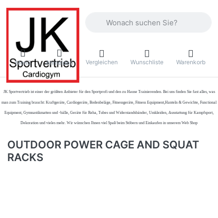
Geben Sie einen Suchbegriff ein. Währ
Vergleichen
Wunschliste
Warenkorb
Menü
Anmelden
JK Sportvertrieb
ist einer der größten Anbieter für den Sportprofi und den zu Hause Trainierenden. Bei uns finden Sie fast alles, was
man zum Training braucht: Kraftgeräte, Cardiogeräte, Bodenbeläge, Fitnessgeräte, Fitness Equipment,Hanteln & Gewichte, Functional
Equipment, Gymnastikmatten und -bälle, Geräte für Reha, Tubes und Widerstandsbänder, Umkleiden, Ausstattung für Kampfsport,
Dekoration und vieles mehr. Wir wünschen Ihnen viel Spaß beim Stöbern und Einkaufen in unserem Web Shop
OUTDOOR POWER CAGE AND SQUAT
RACKS